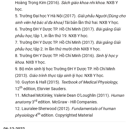
Hoàng Trọng Kim (2016).
Sách giáo khoa nhi khoa
. NXB Y
học.
Trường Đại học Y Hà Nội (2017).
Giải phẫu Người (Dùng cho
sinh viên hệ bác sĩ đa khoa)
Tái bản lần thứ hai. NXB Y học.
Trường ĐH Y Dược TP. Hồ Chí Minh (2017).
Bài giảng Giải
phẫu học
, tập 1, in lần thứ 19. NXB Y học.
Trường ĐH Y Dược TP. Hồ Chí Minh (2017).
Bài giảng Giải
phẫu học
, tập 2. In lần thứ mười chín NXB Y học.
Trường ĐH Y Dược TP. Hồ Chí Minh (2016).
Sinh lý học y
khoa
. NXB Y học.
Bộ môn sinh lý học Trường ĐH Y Dược TP. Hồ Chí Minh
(2013).
Giáo trình thực tập sinh lý học
.
NXB Y học.
Guyton & Hall (2015).
Textbook of Medical Physiology
,
th
12
edition, Elsrvier Sauders.
Michael McKinley, Valerie Dean O'Loughlin (2011).
Human
rd
anatomy
3
edition. McGraw - Hill Companies.
Lauralee-Sherwood (2012).
Fundamentals of human
th
physiology
4
edition. Copyrighted Material
06-12-2022