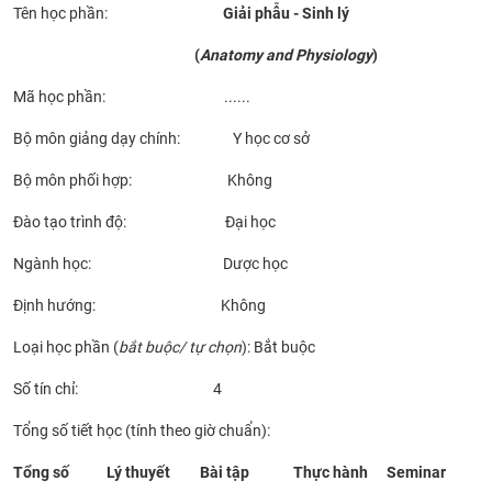
Tên học phần:
Giải phẫu - Sinh lý
CỰU NGƯỜI HỌC
(
Anatomy and Physiology
)
Mã học phần: ......
Bộ môn giảng dạy chính: Y học cơ sở
Bộ môn phối hợp: Không
Đào tạo trình độ: Đại học
Ngành học: Dược học
Định hướng: Không
Loại học phần (
bắt buộc/ tự chọn
): Bắt buộc
Số tín chỉ: 4
Tổng số tiết học (tính theo giờ chuẩn):
Tổng số
Lý thuyết
Bài tập
Thực hành
Seminar