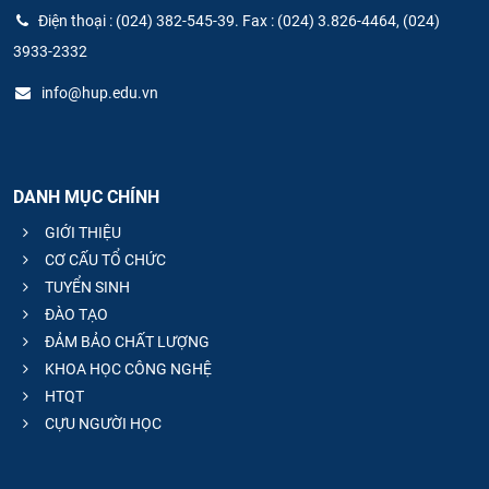
Điện thoại : (024) 382-545-39. Fax : (024) 3.826-4464, (024)
3933-2332
info@hup.edu.vn
DANH MỤC CHÍNH
GIỚI THIỆU
CƠ CẤU TỔ CHỨC
TUYỂN SINH
ĐÀO TẠO
ĐẢM BẢO CHẤT LƯỢNG
KHOA HỌC CÔNG NGHỆ
HTQT
CỰU NGƯỜI HỌC