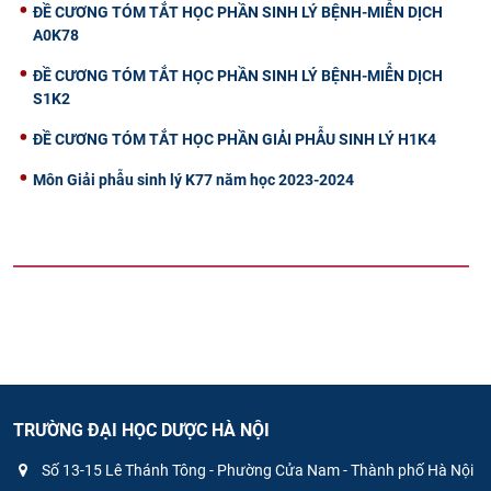
ĐỀ CƯƠNG TÓM TẮT HỌC PHẦN SINH LÝ BỆNH-MIỄN DỊCH
A0K78
ĐỀ CƯƠNG TÓM TẮT HỌC PHẦN SINH LÝ BỆNH-MIỄN DỊCH
S1K2
ĐỀ CƯƠNG TÓM TẮT HỌC PHẦN GIẢI PHẪU SINH LÝ H1K4
Môn Giải phẫu sinh lý K77 năm học 2023-2024
TRƯỜNG ĐẠI HỌC DƯỢC HÀ NỘI
Số 13-15 Lê Thánh Tông - Phường Cửa Nam - Thành phố Hà Nội