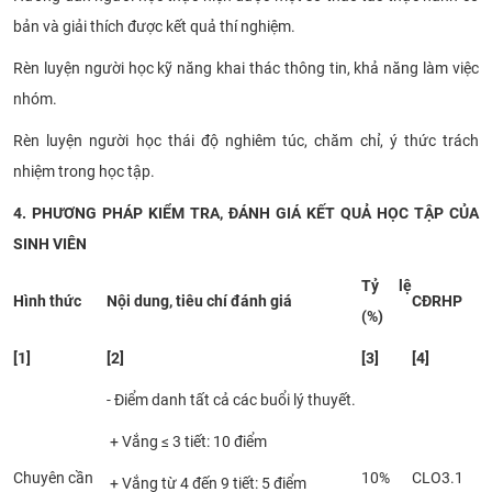
bản và giải thích được kết quả thí nghiệm.
Rèn luyện người học kỹ năng khai thác thông tin, khả năng làm việc
nhóm.
Rèn luyện người học thái độ nghiêm túc, chăm chỉ, ý thức trách
nhiệm trong học tập.
4. PHƯƠNG PHÁP KIỂM TRA, ĐÁNH GIÁ KẾT QUẢ HỌC TẬP CỦA
SINH VIÊN
Tỷ lệ
Hình thức
Nội dung, tiêu chí đánh giá
CĐRHP
(%)
[1]
[2]
[3]
[4]
- Điểm danh tất cả các buổi lý thuyết.
+ Vắng ≤ 3 tiết: 10 điểm
Chuyên cần
10%
CLO3.1
+ Vắng từ 4 đến 9 tiết: 5 điểm