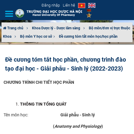
Đăng nhập
Liên hệ
Trang chủ
Khoa Dược lý - Dược lâm sàng
Bộ môn/đơn vị trực thuộc
Khoa
Bộ môn Y học cơ sở​
Đề cương tóm tắt môn học/học phần
GIỚI THIỆU
CƠ CẤU TỔ CHỨC
Đề cương tóm tắt học phần, chương trình đào
tạo đại học - Giải phẫu - Sinh lý (2022-2023)
TUYỂN SINH
CHƯƠNG TRÌNH CHI TIẾT HỌC PHẦN
ĐÀO TẠO
ĐẢM BẢO CHẤT LƯỢNG
THÔNG TIN TỔNG QUÁT
KHOA HỌC CÔNG NGHỆ
Tên môn học:
Giải phẫu - Sinh lý
(
Anatomy and Physiology
)
HTQT