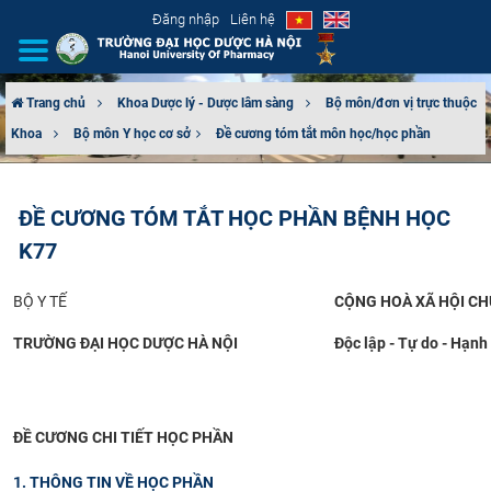
Đăng nhập
Liên hệ
Trang chủ
Khoa Dược lý - Dược lâm sàng
Bộ môn/đơn vị trực thuộc
Khoa
Bộ môn Y học cơ sở​
Đề cương tóm tắt môn học/học phần
GIỚI THIỆU
CƠ CẤU TỔ CHỨC
ĐỀ CƯƠNG TÓM TẮT HỌC PHẦN BỆNH HỌC
K77
TUYỂN SINH
BỘ Y TẾ
CỘNG HOÀ XÃ HỘI CH
ĐÀO TẠO
TRƯỜNG ĐẠI HỌC DƯỢC HÀ NỘI
Độc lập - Tự do - Hạnh
ĐẢM BẢO CHẤT LƯỢNG
KHOA HỌC CÔNG NGHỆ
ĐỀ CƯƠNG CHI TIẾT HỌC PHẦN
HTQT
1. THÔNG TIN VỀ HỌC PHẦN