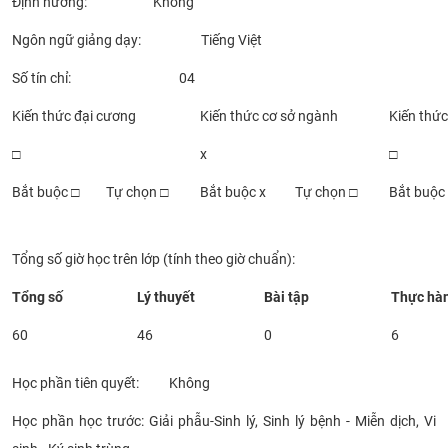
Định hướng: Không
Ngôn ngữ giảng dạy: Tiếng Việt
Số tín chỉ: 04
Kiến thức đại cương
Kiến thức cơ sở ngành
Kiến thứ
□
x
□
Bắt buộc □
Tự chọn □
Bắt buộc x
Tự chọn □
Bắt buộc
Tổng số giờ học trên lớp (tính theo giờ chuẩn):
Tổng số
Lý thuyết
Bài tập
Thực hà
60
46
0
6
Học phần tiên quyết: Không
Học phần học trước: Giải phẫu-Sinh lý, Sinh lý bệnh - Miễn dịch, Vi