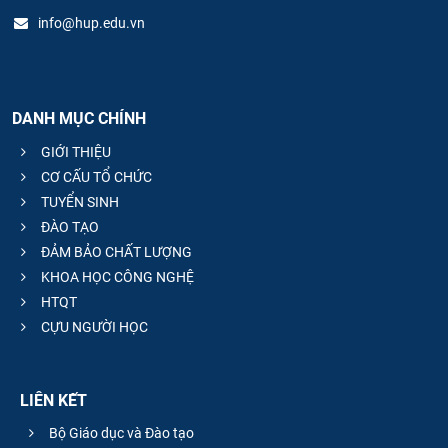
info@hup.edu.vn
DANH MỤC CHÍNH
GIỚI THIỆU
CƠ CẤU TỔ CHỨC
TUYỂN SINH
ĐÀO TẠO
ĐẢM BẢO CHẤT LƯỢNG
KHOA HỌC CÔNG NGHỆ
HTQT
CỰU NGƯỜI HỌC
LIÊN KẾT
Bộ Giáo dục và Đào tạo