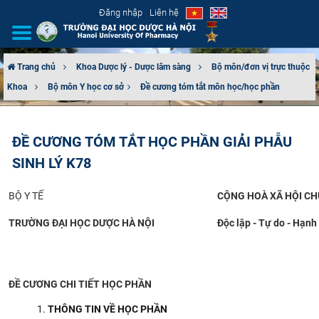
Đăng nhập
Liên hệ
Trang chủ
Khoa Dược lý - Dược lâm sàng
Bộ môn/đơn vị trực thuộc
Khoa
Bộ môn Y học cơ sở​
Đề cương tóm tắt môn học/học phần
GIỚI THIỆU
CƠ CẤU TỔ CHỨC
ĐỀ CƯƠNG TÓM TẮT HỌC PHẦN GIẢI PHẪU
SINH LÝ K78
TUYỂN SINH
BỘ Y TẾ
CỘNG HOÀ XÃ HỘI CH
ĐÀO TẠO
TRƯỜNG ĐẠI HỌC DƯỢC HÀ NỘI
Độc lập - Tự do - Hạnh
ĐẢM BẢO CHẤT LƯỢNG
KHOA HỌC CÔNG NGHỆ
ĐỀ CƯƠNG CHI TIẾT HỌC PHẦN
HTQT
THÔNG TIN VỀ HỌC PHẦN