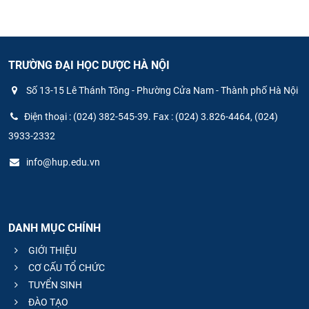
TRƯỜNG ĐẠI HỌC DƯỢC HÀ NỘI
Số 13-15 Lê Thánh Tông - Phường Cửa Nam - Thành phố Hà Nội
Điện thoại : (024) 382-545-39. Fax : (024) 3.826-4464, (024)
3933-2332
info@hup.edu.vn
DANH MỤC CHÍNH
GIỚI THIỆU
CƠ CẤU TỔ CHỨC
TUYỂN SINH
ĐÀO TẠO