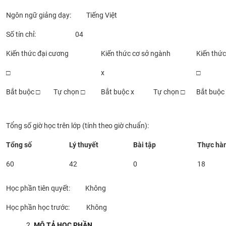
Ngôn ngữ giảng dạy: Tiếng Việt
Số tín chỉ: 04
Kiến thức đại cương
Kiến thức cơ sở ngành
Kiến thứ
□
x
□
Bắt buộc □
Tự chọn □
Bắt buộc x
Tự chọn □
Bắt buộc
Tổng số giờ học trên lớp (tính theo giờ chuẩn):
Tổng số
Lý thuyết
Bài tập
Thực hà
60
42
0
18
Học phần tiên quyết: Không
Học phần học trước: Không
MÔ TẢ HỌC PHẦN