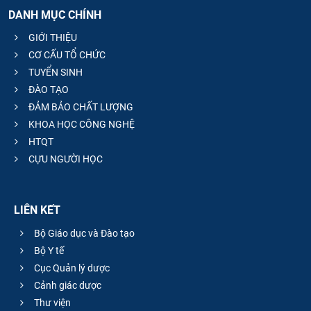
DANH MỤC CHÍNH
GIỚI THIỆU
CƠ CẤU TỔ CHỨC
TUYỂN SINH
ĐÀO TẠO
ĐẢM BẢO CHẤT LƯỢNG
KHOA HỌC CÔNG NGHỆ
HTQT
CỰU NGƯỜI HỌC
LIÊN KẾT
Bộ Giáo dục và Đào tạo
Bộ Y tế
Cục Quản lý dược
Cảnh giác dược
Thư viện