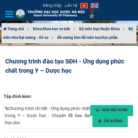
Đăng nhập
Liên hệ
Trang chủ
Khoa Khoa học cơ bản
Bộ môn trực thuộc Khoa
Bộ
môn Hóa Đại cương - Vô cơ
Đề cương tóm tắt môn học/học phần
GIỚI THIỆU
CƠ CẤU TỔ CHỨC
Chương trình đào tạo SĐH - Ứng dụng phức
chất trong Y – Dược học
TUYỂN SINH
ĐÀO TẠO
Tệp đính kèm:
ĐẢM BẢO CHẤT LƯỢNG
Chương trình chi tiết - Ứng dụng phức chất
XEM NỘI DUNG
KHOA HỌC CÔNG NGHỆ
trong Y – Dược học - Chuyên đề Sau đại
TẢI XUỐNG
học.doc
HTQT