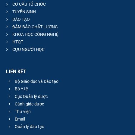
CƠ CẤU TỔ CHỨC
TUYỂN SINH
ĐÀO TẠO
ĐẢM BẢO CHẤT LƯỢNG
KHOA HỌC CÔNG NGHỆ
HTQT
CỰU NGƯỜI HỌC
LIÊN KẾT
Bộ Giáo dục và Đào tạo
Bộ Y tế
Cục Quản lý dược
Cảnh giác dược
Thư viện
Email
Quản lý đào tạo