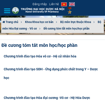
Đăng nhập
Liên hệ
Trang chủ
Khoa Khoa học cơ bản
Bộ môn trực thuộc Khoa
Bộ
môn Hóa Đại cương - Vô cơ
Đề cương tóm tắt môn học/học phần
GIỚI THIỆU
CƠ CẤU TỔ CHỨC
Đề cương tóm tắt môn học/học phần
TUYỂN SINH
Chương trình đào tạo Hóa vô cơ - Hệ cử nhân hóa
ĐÀO TẠO
Chương trình đào tạo SĐH - Ứng dụng phức chất trong Y – Dược
ĐẢM BẢO CHẤT LƯỢNG
học
KHOA HỌC CÔNG NGHỆ
Chương trình đào tạo Hóa đại cương -Vô cơ - Hệ Hóa Dược
HTQT