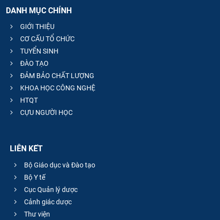
DANH MỤC CHÍNH
GIỚI THIỆU
CƠ CẤU TỔ CHỨC
TUYỂN SINH
ĐÀO TẠO
ĐẢM BẢO CHẤT LƯỢNG
KHOA HỌC CÔNG NGHỆ
HTQT
CỰU NGƯỜI HỌC
LIÊN KẾT
Bộ Giáo dục và Đào tạo
Bộ Y tế
Cục Quản lý dược
Cảnh giác dược
Thư viện