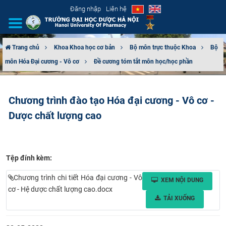
Đăng nhập
Liên hệ
Trang chủ
Khoa Khoa học cơ bản
Bộ môn trực thuộc Khoa
Bộ
môn Hóa Đại cương - Vô cơ
Đề cương tóm tắt môn học/học phần
GIỚI THIỆU
CƠ CẤU TỔ CHỨC
Chương trình đào tạo Hóa đại cương - Vô cơ -
Dược chất lượng cao
TUYỂN SINH
ĐÀO TẠO
Tệp đính kèm:
ĐẢM BẢO CHẤT LƯỢNG
Chương trình chi tiết Hóa đại cương - Vô
XEM NỘI DUNG
KHOA HỌC CÔNG NGHỆ
cơ - Hệ dược chất lượng cao.docx
TẢI XUỐNG
HTQT