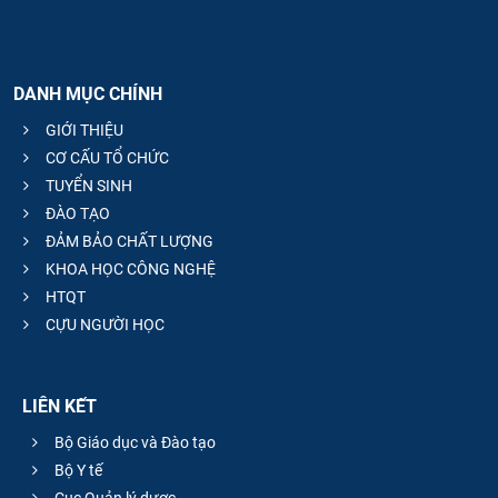
DANH MỤC CHÍNH
GIỚI THIỆU
CƠ CẤU TỔ CHỨC
TUYỂN SINH
ĐÀO TẠO
ĐẢM BẢO CHẤT LƯỢNG
KHOA HỌC CÔNG NGHỆ
HTQT
CỰU NGƯỜI HỌC
LIÊN KẾT
Bộ Giáo dục và Đào tạo
Bộ Y tế