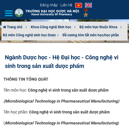
Đăng nhập
Liên hệ
Trang chủ
Khoa Công nghệ Sinh học
Bộ môn trực thuộc Khoa
Bộ môn Công nghệ sinh học Dược​
Đề cương tóm tắt môn học/học phần
GIỚI THIỆU
CƠ CẤU TỔ CHỨC
Ngành Dược học - Hệ Đại học - Công nghệ vi
sinh trong sản xuất dược phẩm
TUYỂN SINH
THÔNG TIN TỔNG QUÁT
ĐÀO TẠO
Tên môn học:
Công nghệ vi sinh trong sản xuất dược phẩm
ĐẢM BẢO CHẤT LƯỢNG
(Microbiological Technology in Pharmaceutical Manufacturing)
KHOA HỌC CÔNG NGHỆ
Tên học phần:
Công nghệ vi sinh trong sản xuất dược phẩm
HTQT
(
Microbiological Technology in Pharmaceutical Manufacturing
)