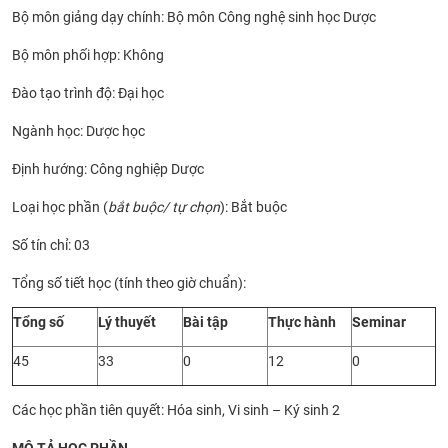
Bộ môn giảng dạy chính: Bộ môn Công nghệ sinh học Dược
CỰU NGƯỜI HỌC
Bộ môn phối hợp: Không
Đào tạo trình độ: Đại học
Ngành học: Dược học
Định hướng: Công nghiệp Dược
Loại học phần (
bắt buộc/ tự chọn
): Bắt buộc
Số tín chỉ: 03
Tổng số tiết học (tính theo giờ chuẩn):
Tổng số
Lý thuyết
Bài tập
Thực hành
Seminar
45
33
0
12
0
Các học phần tiên quyết: Hóa sinh, Vi sinh – Ký sinh 2
MÔ TẢ HỌC PHẦN