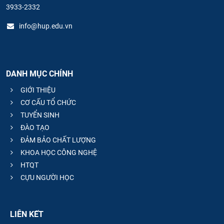
3933-2332
info@hup.edu.vn
DANH MỤC CHÍNH
GIỚI THIỆU
CƠ CẤU TỔ CHỨC
TUYỂN SINH
ĐÀO TẠO
ĐẢM BẢO CHẤT LƯỢNG
KHOA HỌC CÔNG NGHỆ
HTQT
CỰU NGƯỜI HỌC
LIÊN KẾT