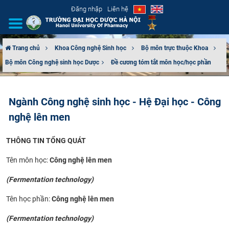
Đăng nhập
Liên hệ
Trang chủ
Khoa Công nghệ Sinh học
Bộ môn trực thuộc Khoa
Bộ môn Công nghệ sinh học Dược​
Đề cương tóm tắt môn học/học phần
GIỚI THIỆU
CƠ CẤU TỔ CHỨC
Ngành Công nghệ sinh học - Hệ Đại học - Công
nghệ lên men
TUYỂN SINH
THÔNG TIN TỔNG QUÁT
ĐÀO TẠO
Tên môn học:
Công nghệ lên men
ĐẢM BẢO CHẤT LƯỢNG
(Fermentation technology)
KHOA HỌC CÔNG NGHỆ
Tên học phần:
Công nghệ lên men
HTQT
(Fermentation technology)