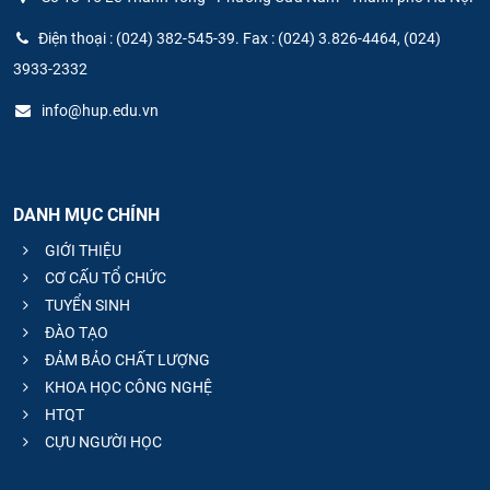
Điện thoại : (024) 382-545-39. Fax : (024) 3.826-4464, (024)
3933-2332
info@hup.edu.vn
DANH MỤC CHÍNH
GIỚI THIỆU
CƠ CẤU TỔ CHỨC
TUYỂN SINH
ĐÀO TẠO
ĐẢM BẢO CHẤT LƯỢNG
KHOA HỌC CÔNG NGHỆ
HTQT
CỰU NGƯỜI HỌC