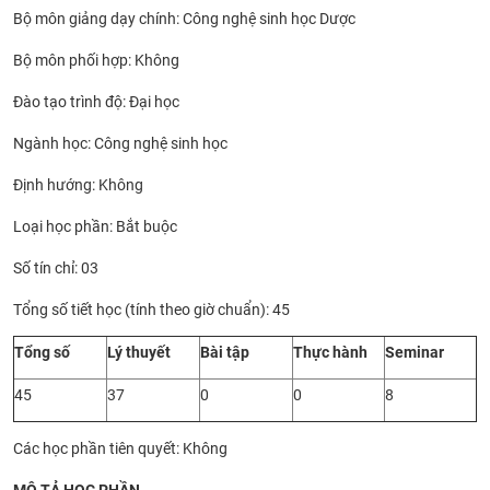
Bộ môn giảng dạy chính: Công nghệ sinh học Dược
CỰU NGƯỜI HỌC
Bộ môn phối hợp: Không
Đào tạo trình độ: Đại học
Ngành học: Công nghệ sinh học
Định hướng: Không
Loại học phần: Bắt buộc
Số tín chỉ: 03
Tổng số tiết học (tính theo giờ chuẩn): 45
Tổng số
Lý thuyết
Bài tập
Thực hành
Seminar
45
37
0
0
8
Các học phần tiên quyết: Không
MÔ TẢ HỌC PHẦN