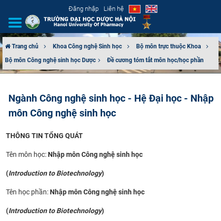
Đăng nhập
Liên hệ
Trang chủ
Khoa Công nghệ Sinh học
Bộ môn trực thuộc Khoa
Bộ môn Công nghệ sinh học Dược​
Đề cương tóm tắt môn học/học phần
GIỚI THIỆU
CƠ CẤU TỔ CHỨC
Ngành Công nghệ sinh học - Hệ Đại học - Nhập
môn Công nghệ sinh học
TUYỂN SINH
THÔNG TIN TỔNG QUÁT
ĐÀO TẠO
Tên môn học:
Nhập môn Công nghệ sinh học
ĐẢM BẢO CHẤT LƯỢNG
(
Introduction to Biotechnology
)
KHOA HỌC CÔNG NGHỆ
Tên học phần:
Nhập môn Công nghệ sinh học
HTQT
(
Introduction to Biotechnology
)