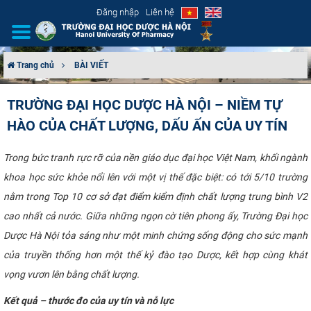
Đăng nhập
Liên hệ
Trang chủ
BÀI VIẾT
GIỚI THIỆU
TRƯỜNG ĐẠI HỌC DƯỢC HÀ NỘI – NIỀM TỰ
HÀO CỦA CHẤT LƯỢNG, DẤU ẤN CỦA UY TÍN
CƠ CẤU TỔ CHỨC
TUYỂN SINH
Trong bức tranh rực rỡ của nền giáo dục đại học Việt Nam, khối ngành
khoa học sức khỏe nổi lên với một vị thế đặc biệt: có tới 5/10 trường
ĐÀO TẠO
nằm trong Top 10 cơ sở đạt điểm kiểm định chất lượng trung bình V2
cao nhất cả nước. Giữa những ngọn cờ tiên phong ấy, Trường Đại học
ĐẢM BẢO CHẤT LƯỢNG
Dược Hà Nội tỏa sáng như một minh chứng sống động cho sức mạnh
của truyền thống hơn một thế kỷ đào tạo Dược, kết hợp cùng khát
KHOA HỌC CÔNG NGHỆ
vọng vươn lên bằng chất lượng.
HTQT
Kết quả – thước đo của uy tín và nỗ lực