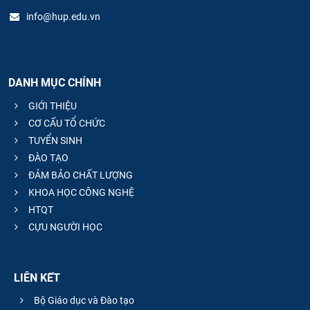
info@hup.edu.vn
DANH MỤC CHÍNH
GIỚI THIỆU
CƠ CẤU TỔ CHỨC
TUYỂN SINH
ĐÀO TẠO
ĐẢM BẢO CHẤT LƯỢNG
KHOA HỌC CÔNG NGHỆ
HTQT
CỰU NGƯỜI HỌC
LIÊN KẾT
Bộ Giáo dục và Đào tạo