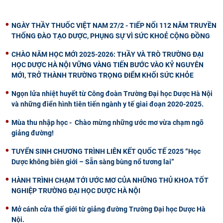
NGÀY THẦY THUỐC VIỆT NAM 27/2 - TIẾP NỐI 112 NĂM TRUYỀN
THỐNG ĐÀO TẠO DƯỢC, PHỤNG SỰ VÌ SỨC KHOẺ CỘNG ĐỒNG
CHÀO NĂM HỌC MỚI 2025-2026: THẦY VÀ TRÒ TRƯỜNG ĐẠI
HỌC DƯỢC HÀ NỘI VỮNG VÀNG TIẾN BƯỚC VÀO KỶ NGUYÊN
MỚI, TRỞ THÀNH TRƯỜNG TRỌNG ĐIỂM KHỐI SỨC KHỎE
Ngọn lửa nhiệt huyết từ Công đoàn Trường Đại học Dược Hà Nội
và những điển hình tiên tiến ngành y tế giai đoạn 2020-2025.
Mùa thu nhập học - Chào mừng những ước mơ vừa chạm ngõ
giảng đường!
TUYỂN SINH CHƯƠNG TRÌNH LIÊN KẾT QUỐC TẾ 2025 “Học
Dược không biên giới – Sẵn sàng bùng nổ tương lai”
HÀNH TRÌNH CHẠM TỚI ƯỚC MƠ CỦA NHỮNG THỦ KHOA TỐT
NGHIỆP TRƯỜNG ĐẠI HỌC DƯỢC HÀ NỘI
Mở cánh cửa thế giới từ giảng đường Trường Đại học Dược Hà
Nội.