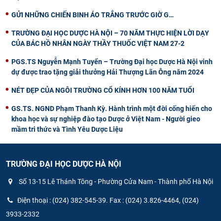
GỬI NHỮNG CHIẾN BINH ÁO TRẮNG TRƯỚC GIỜ G…
TRƯỜNG ĐẠI HỌC DƯỢC HÀ NỘI – 70 NĂM THỰC HIỆN LỜI DẠY
CỦA BÁC HỒ NHÂN NGÀY THẦY THUỐC VIỆT NAM 27-2
PGS.TS Nguyễn Mạnh Tuyển – Trường Đại học Dược Hà Nội vinh
dự được trao tặng giải thưởng Hải Thượng Lãn Ông năm 2024
NÉT ĐẸP CỦA NGÔI TRƯỜNG CỔ KÍNH HƠN 100 NĂM TUỔI
GS.TS. NGND Phạm Thanh Kỳ. Hành trình một đời cống hiến cho
khoa học và sự nghiệp đào tạo Dược ở Việt Nam - Người gieo
mầm tri thức và Tình Yêu Dược Liệu
TRƯỜNG ĐẠI HỌC DƯỢC HÀ NỘI
Số 13-15 Lê Thánh Tông - Phường Cửa Nam - Thành phố Hà Nội
Điện thoại : (024) 382-545-39. Fax : (024) 3.826-4464, (024)
3933-2332