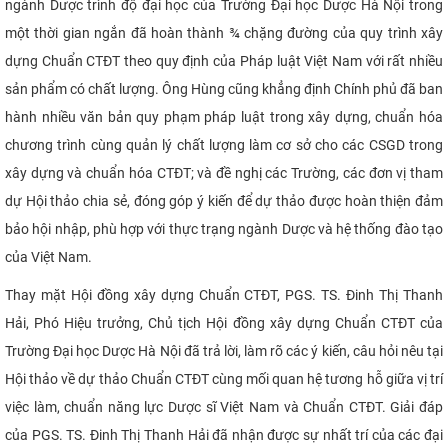
ngành Dược trình độ đại học của Trường Đại học Dược Hà Nội trong
một thời gian ngắn đã hoàn thành ¾ chặng đường của quy trình xây
dựng Chuẩn CTĐT theo quy định của Pháp luật Việt Nam với rất nhiều
sản phẩm có chất lượng. Ông Hùng cũng khẳng định Chính phủ đã ban
hành nhiều văn bản quy phạm pháp luật trong xây dựng, chuẩn hóa
chương trình cùng quản lý chất lượng làm cơ sở cho các CSGD trong
xây dựng và chuẩn hóa CTĐT; và đề nghị các Trường, các đơn vị tham
dự Hội thảo chia sẻ, đóng góp ý kiến để dự thảo được hoàn thiện đảm
bảo hội nhập, phù hợp với thực trạng ngành Dược và hệ thống đào tạo
của Việt Nam.
Thay mặt Hội đồng xây dựng Chuẩn CTĐT, PGS. TS. Đinh Thị Thanh
Hải, Phó Hiệu trưởng, Chủ tịch Hội đồng xây dựng Chuẩn CTĐT của
Trường Đại học Dược Hà Nội đã trả lời, làm rõ các ý kiến, câu hỏi nêu tại
Hội thảo về dự thảo Chuẩn CTĐT cùng mối quan hệ tương hỗ giữa vị trí
việc làm, chuẩn năng lực Dược sĩ Việt Nam và Chuẩn CTĐT. Giải đáp
của PGS. TS. Đinh Thị Thanh Hải đã nhận được sự nhất trí của các đại