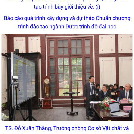
tạo
trình bày giới thiệu về: (i)
Báo cáo quá trình xây dựng và dự thảo Chuẩn chương
trình đào tạo ngành Dược trình độ đại học
TS. Đỗ Xuân Thắng, Trưởng phòng Cơ sở Vật chất và