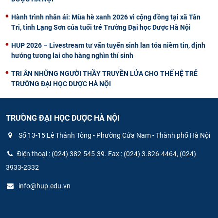
Hành trình nhân ái: Mùa hè xanh 2026 vì cộng đồng tại xã Tân
Tri, tỉnh Lạng Sơn của tuổi trẻ Trường Đại học Dược Hà Nội
HUP 2026 – Livestream tư vấn tuyển sinh lan tỏa niềm tin, định
hướng tương lai cho hàng nghìn thí sinh
TRI ÂN NHỮNG NGƯỜI THẦY TRUYỀN LỬA CHO THẾ HỆ TRẺ
TRƯỜNG ĐẠI HỌC DƯỢC HÀ NỘI
TRƯỜNG ĐẠI HỌC DƯỢC HÀ NỘI
Số 13-15 Lê Thánh Tông - Phường Cửa Nam - Thành phố Hà Nội
Điện thoại : (024) 382-545-39. Fax : (024) 3.826-4464, (024)
3933-2332
info@hup.edu.vn