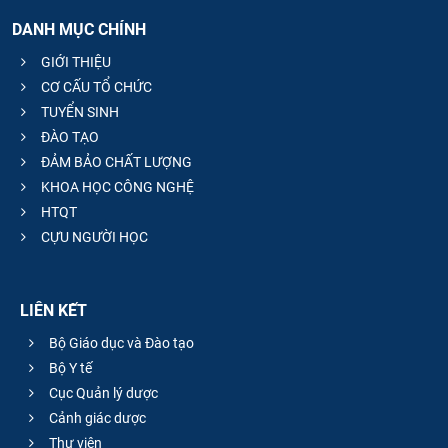
DANH MỤC CHÍNH
GIỚI THIỆU
CƠ CẤU TỔ CHỨC
TUYỂN SINH
ĐÀO TẠO
ĐẢM BẢO CHẤT LƯỢNG
KHOA HỌC CÔNG NGHỆ
HTQT
CỰU NGƯỜI HỌC
LIÊN KẾT
Bộ Giáo dục và Đào tạo
Bộ Y tế
Cục Quản lý dược
Cảnh giác dược
Thư viện