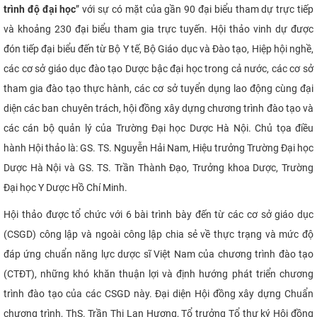
trình độ đại học
” với sự có mặt của gần 90 đại biểu tham dự trực tiếp
CỰU NGƯỜI HỌC
và khoảng 230 đại biểu tham gia trực tuyến. Hội thảo vinh dự được
đón tiếp đại biểu đến từ Bộ Y tế, Bộ Giáo dục và Đào tạo, Hiệp hội nghề,
các cơ sở giáo dục đào tạo Dược bậc đại học trong cả nước, các cơ sở
tham gia đào tạo thực hành, các cơ sở tuyển dụng lao động cùng đại
diện các ban chuyên trách, hội đồng xây dựng chương trình đào tạo và
các cán bộ quản lý của Trường Đại học Dược Hà Nội. Chủ tọa điều
hành Hội thảo là: GS. TS. Nguyễn Hải Nam, Hiệu trưởng Trường Đại học
Dược Hà Nội và GS. TS. Trần Thành Đạo, Trưởng khoa Dược, Trường
Đại học Y Dược Hồ Chí Minh.
Hội thảo được tổ chức với 6 bài trình bày đến từ các cơ sở giáo dục
(CSGD) công lập và ngoài công lập chia sẻ về thực trạng và mức độ
đáp ứng chuẩn năng lực dược sĩ Việt Nam của chương trình đào tạo
(CTĐT), những khó khăn thuận lợi và định hướng phát triển chương
trình đào tạo của các CSGD này. Đại diện Hội đồng xây dựng Chuẩn
chương trình, ThS. Trần Thị Lan Hương, Tổ trưởng Tổ thư ký Hội đồng