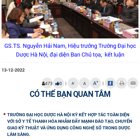
GS.TS. Nguyễn Hải Nam, Hiệu trưởng Trường Đại học
Dược Hà Nội, đại diện Ban Chủ tọa, kết luận
13-12-2022
+
A
|
|
-
473
0
A
A
CÓ THỂ BẠN QUAN TÂM
TRƯỜNG ĐẠI HỌC DƯỢC HÀ NỘI KÝ KẾT HỢP TÁC TOÀN DIỆN
VỚI SỞ Y TẾ THANH HÓA NHẰM ĐẨY MẠNH ĐÀO TẠO, CHUYỂN
GIAO KỸ THUẬT VÀ ỨNG DỤNG CÔNG NGHỆ SỐ TRONG DƯỢC
LÂM SÀNG.