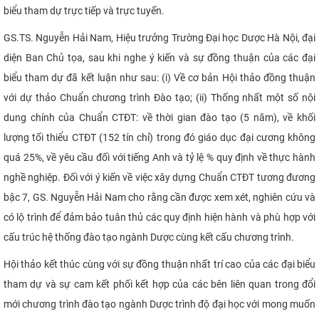
biểu tham dự trực tiếp và trực tuyến.
GS.TS. Nguyễn Hải Nam, Hiệu trưởng Trường Đại học Dược Hà Nội, đại
diện Ban Chủ tọa, sau khi nghe ý kiến và sự đồng thuận của các đại
biểu tham dự đã kết luận như sau: (i) Về cơ bản Hội thảo đồng thuận
với dự thảo Chuẩn chương trình Đào tạo; (ii) Thống nhất một số nội
dung chính của Chuẩn CTĐT: về thời gian đào tạo (5 năm), về khối
lượng tối thiểu CTĐT (152 tín chỉ) trong đó giáo dục đại cương không
quá 25%, về yêu cầu đối với tiếng Anh và tỷ lệ % quy định về thực hành
nghề nghiệp. Đối với ý kiến về việc xây dựng Chuẩn CTĐT tương đương
bậc 7, GS. Nguyễn Hải Nam cho rằng cần được xem xét, nghiên cứu và
có lộ trình để đảm bảo tuân thủ các quy định hiện hành và phù hợp với
cấu trúc hệ thống đào tạo ngành Dược cùng kết cấu chương trình.
Hội thảo kết thúc cùng với sự đồng thuận nhất trí cao của các đại biểu
tham dự và sự cam kết phối kết hợp của các bên liên quan trong đổi
mới chương trình đào tạo ngành Dược trình độ đại học với mong muốn