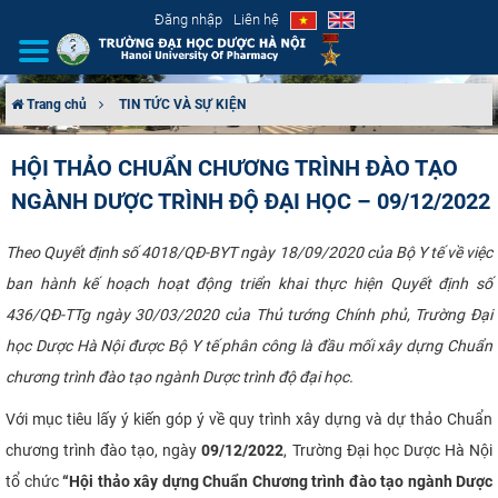
Đăng nhập
Liên hệ
Trang chủ
TIN TỨC VÀ SỰ KIỆN
GIỚI THIỆU
HỘI THẢO CHUẨN CHƯƠNG TRÌNH ĐÀO TẠO
NGÀNH DƯỢC TRÌNH ĐỘ ĐẠI HỌC – 09/12/2022
CƠ CẤU TỔ CHỨC
TUYỂN SINH
Theo Quyết định số 4018/QĐ-BYT ngày 18/09/2020 của Bộ Y tế về việc
ban hành kế hoạch hoạt động triển khai thực hiện Quyết định số
ĐÀO TẠO
436/QĐ-TTg ngày 30/03/2020 của Thủ tướng Chính phủ, Trường Đại
học Dược Hà Nội được Bộ Y tế phân công là đầu mối xây dựng Chuẩn
ĐẢM BẢO CHẤT LƯỢNG
chương trình đào tạo ngành Dược trình độ đại học.
KHOA HỌC CÔNG NGHỆ
Với mục tiêu lấy ý kiến góp ý về quy trình xây dựng và dự thảo Chuẩn
chương trình đào tạo, ngày
09/12/2022
, Trường Đại học Dược Hà Nội
HTQT
tổ chức
“Hội thảo xây dựng Chuẩn Chương trình đào tạo ngành Dược