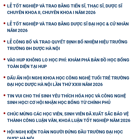
LỄ TỐT NGHIỆP VÀ TRAO BẰNG TIẾN SĨ, THẠC SĨ, DƯỢC SĨ
CHUYÊN KHOA II, CHUYÊN KHOA I NĂM 2026
LỄ TỐT NGHIỆP VÀ TRAO BẰNG DƯỢC SĨ ĐẠI HỌC & CỬ NHÂN
NĂM 2026
LỄ CÔNG BỐ VÀ TRAO QUYẾT ĐỊNH BỔ NHIỆM HIỆU TRƯỞNG
TRƯỜNG ĐH DƯỢC HÀ NỘI
VÀO HUP KHÔNG LO HỌC PHÍ: KHÁM PHÁ BẢN ĐỒ HỌC BỔNG
TOÀN DIỆN TẠI HUP
DẤU ẤN HỘI NGHỊ KHOA HỌC CÔNG NGHỆ TUỔI TRẺ TRƯỜNG
ĐẠI HỌC DƯỢC HÀ NỘI LẦN THỨ XXIII NĂM 2026
TIN VUI CHO THÍ SINH YÊU THÍCH HÓA HỌC VÀ CÔNG NGHỆ
SINH HỌC! CƠ HỘI NHẬN HỌC BỔNG TỪ CHÍNH PHỦ
CHÚC MỪNG CÁC HỌC VIÊN, SINH VIÊN ĐÃ XUẤT SẮC BẢO VỆ
THÀNH CÔNG LUẬN VĂN, KHOÁ LUẬN TỐT NGHIỆP NĂM 2026
HỘI NGHỊ KIỆN TOÀN NGƯỜI ĐỨNG ĐẦU TRƯỜNG ĐẠI HỌC
DƯỢC HÀ NỘI