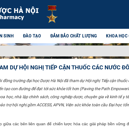
N SINH
ĐÀO TẠO
ĐẢM BẢO CHẤT LƯỢNG
KHOA HỌC
AM DỰ HỘI NGHỊ TIẾP CẬN THUỐC CÁC NƯỚC Đ
i đồng trường đại học Dược Hà Nội đã tham dự Hội nghị Tiếp cận thuố
iến tạo con đường để đạt tới sức khỏe tốt hơn (Paving the Path Empoweri
a học, nhà lập chính sách, công nghiệp dược, chuyên gia về kinh tế y tế
c bảo trợ hội nghị gồm ACCESS, APVN, Viện sức khỏe toàn cầu Đại học tổ
p giữa các bên liên quan để chiến lược hóa các giải pháp bền vững đ