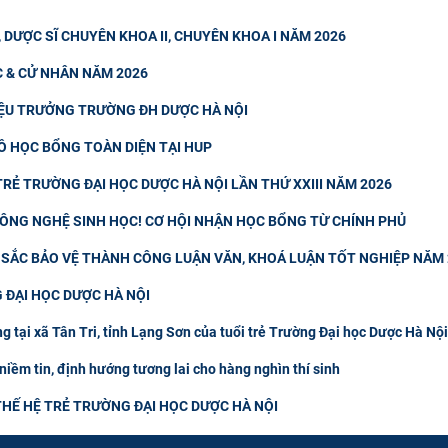
, DƯỢC SĨ CHUYÊN KHOA II, CHUYÊN KHOA I NĂM 2026
C & CỬ NHÂN NĂM 2026
IỆU TRƯỞNG TRƯỜNG ĐH DƯỢC HÀ NỘI
Ồ HỌC BỔNG TOÀN DIỆN TẠI HUP
RẺ TRƯỜNG ĐẠI HỌC DƯỢC HÀ NỘI LẦN THỨ XXIII NĂM 2026
 CÔNG NGHỆ SINH HỌC! CƠ HỘI NHẬN HỌC BỔNG TỪ CHÍNH PHỦ
T SẮC BẢO VỆ THÀNH CÔNG LUẬN VĂN, KHOÁ LUẬN TỐT NGHIỆP NĂM
 ĐẠI HỌC DƯỢC HÀ NỘI
g tại xã Tân Tri, tỉnh Lạng Sơn của tuổi trẻ Trường Đại học Dược Hà Nội
niềm tin, định hướng tương lai cho hàng nghìn thí sinh
HẾ HỆ TRẺ TRƯỜNG ĐẠI HỌC DƯỢC HÀ NỘI