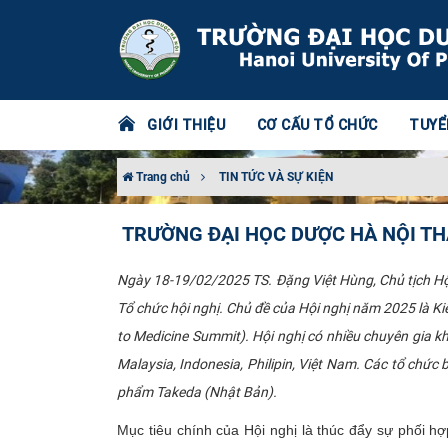
GIỚI THIỆU
CƠ CẤU TỔ CHỨC
TUYỂ
Trang chủ
TIN TỨC VÀ SỰ KIỆN
TRƯỜNG ĐẠI HỌC DƯỢC HÀ NỘI TH
Ngày 18-19/02/2025 TS. Đặng Việt Hùng, Chủ tịch Hộ
Tổ chức hội nghị. Chủ đề của Hội nghị năm 2025 là K
to Medicine Summit). Hội nghị có nhiều chuyên gia kho
Malaysia, Indonesia, Philipin, Việt Nam. Các tổ chứ
phẩm Takeda (Nhật Bản).
Mục tiêu chính của Hội nghị là thúc đẩy sự phối hợ