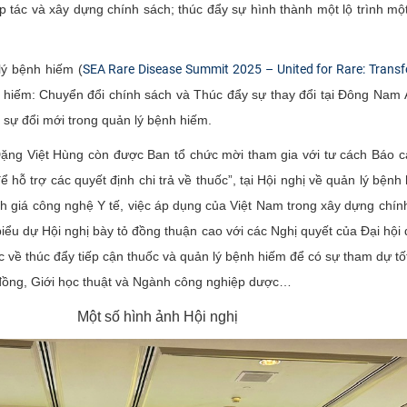
 tác và xây dựng chính sách; thúc đẩy sự hình thành một lộ trình một 
lý bệnh hiếm (
SEA Rare Disease Summit 2025 – United for Rare: Trans
 hiếm: Chuyển đổi chính sách và Thúc đẩy sự thay đổi tại Đông Nam Á”
 sự đổi mới trong quản lý bệnh hiếm.
Việt Hùng còn được Ban tổ chức mời tham gia với tư cách Báo cáo
hỗ trợ các quyết định chi trả về thuốc”, tại Hội nghị về quản lý bệnh
h giá công nghệ Y tế, việc áp dụng của Việt Nam trong xây dựng chính
 biểu dự Hội nghị bày tỏ đồng thuận cao với các Nghị quyết của Đại hội 
 về thúc đẩy tiếp cận thuốc và quản lý bệnh hiếm để có sự tham dự tố
 đồng, Giới học thuật và Ngành công nghiệp dược…
Một số hình ảnh Hội nghị