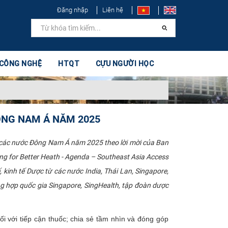
Đăng nhập
Liên hệ
 CÔNG NGHỆ
HTQT
CỰU NGƯỜI HỌC
ÔNG NAM Á NĂM 2025
c các nước Đông Nam Á năm 2025 theo lời mời của Ban
ng for Better Heath - Agenda – Southeast Asia Access
, kinh tế Dược từ các nước India, Thái Lan, Singapore,
ng hợp quốc gia Singapore, SingHealth, tập đoàn dược
ối với tiếp cận thuốc; chia sẻ tầm nhìn và đóng góp