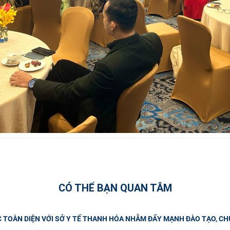
CÓ THỂ BẠN QUAN TÂM
C TOÀN DIỆN VỚI SỞ Y TẾ THANH HÓA NHẰM ĐẨY MẠNH ĐÀO TẠO, C