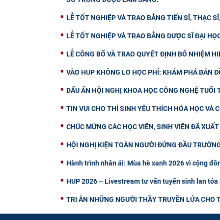
LỄ TỐT NGHIỆP VÀ TRAO BẰNG TIẾN SĨ, THẠC SĨ
LỄ TỐT NGHIỆP VÀ TRAO BẰNG DƯỢC SĨ ĐẠI HỌ
LỄ CÔNG BỐ VÀ TRAO QUYẾT ĐỊNH BỔ NHIỆM H
VÀO HUP KHÔNG LO HỌC PHÍ: KHÁM PHÁ BẢN Đ
DẤU ẤN HỘI NGHỊ KHOA HỌC CÔNG NGHỆ TUỔI T
TIN VUI CHO THÍ SINH YÊU THÍCH HÓA HỌC VÀ
CHÚC MỪNG CÁC HỌC VIÊN, SINH VIÊN ĐÃ XUẤ
HỘI NGHỊ KIỆN TOÀN NGƯỜI ĐỨNG ĐẦU TRƯỜNG
Hành trình nhân ái: Mùa hè xanh 2026 vì cộng đồn
HUP 2026 – Livestream tư vấn tuyển sinh lan tỏa 
TRI ÂN NHỮNG NGƯỜI THẦY TRUYỀN LỬA CHO T