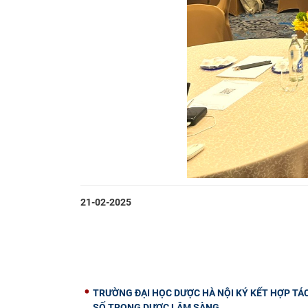
21-02-2025
TRƯỜNG ĐẠI HỌC DƯỢC HÀ NỘI KÝ KẾT HỢP TÁ
SỐ TRONG DƯỢC LÂM SÀNG.