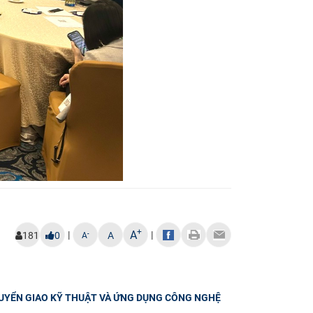
+
A
|
|
-
181
0
A
A
HUYỂN GIAO KỸ THUẬT VÀ ỨNG DỤNG CÔNG NGHỆ