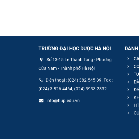
TRƯỜNG ĐẠI HỌC DƯỢC HÀ NỘI
DANH
GI
Số 13-15 Lê Thánh Tông - Phường
CƠ
Cửa Nam - Thành phố Hà Nội
TU
Điện thoại : (024) 382-545-39. Fax :
ĐÀ
(024) 3.826-4464, (024) 3933-2332
ĐẢ
KH
info@hup.edu.vn
HT
CƯ