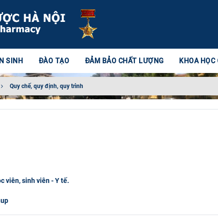
N SINH
ĐÀO TẠO
ĐẢM BẢO CHẤT LƯỢNG
KHOA HỌC
Quy chế, quy định, quy trình
 viên, sinh viên - Y tế.
hup