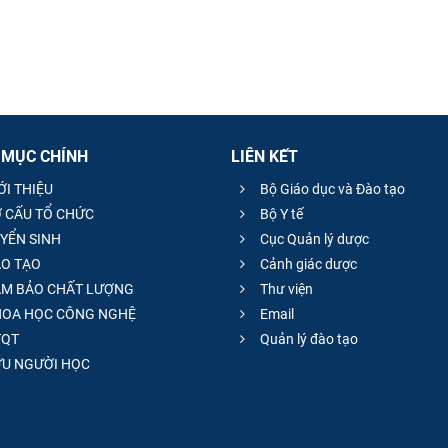
 MỤC CHÍNH
LIÊN KẾT
ỚI THIỆU
Bộ Giáo dục và Đào tạo
 CẤU TỔ CHỨC
Bộ Y tế
YỂN SINH
Cục Quản lý dược
O TẠO
Cảnh giác dược
M BẢO CHẤT LƯỢNG
Thư viện
OA HỌC CÔNG NGHỆ
Email
QT
Quản lý đào tạo
̣U NGƯỜI HỌC