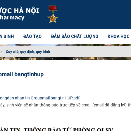
N SINH
ĐÀO TẠO
ĐẢM BẢO CHẤT LƯỢNG
KHOA HỌC
Quy chế, quy định, quy trình
pmail bangtinhup
ongdan nhan tin Groupmail bangtinHUP.pdf
y, sinh viên sẽ nhận thông báo trực tiếp về email (email đã đăng ký) 