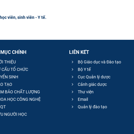
ọc viên, sinh viên - Y tế.
 MỤC CHÍNH
LIÊN KẾT
ỚI THIỆU
Bộ Giáo dục và Đào tạo
 CẤU TỔ CHỨC
Bộ Y tế
YỂN SINH
Cục Quản lý dược
O TẠO
Cảnh giác dược
M BẢO CHẤT LƯỢNG
Thư viện
OA HỌC CÔNG NGHỆ
Email
QT
Quản lý đào tạo
̣U NGƯỜI HỌC