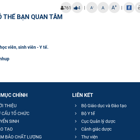
+
A
|
|
-
761
4
A
A
Ó THỂ BẠN QUAN TÂM
ọc viên, sinh viên - Y tế.
inhup
 MỤC CHÍNH
LIÊN KẾT
ỚI THIỆU
Bộ Giáo dục và Đào tạo
 CẤU TỔ CHỨC
Bộ Y tế
YỂN SINH
Cục Quản lý dược
O TẠO
Cảnh giác dược
M BẢO CHẤT LƯỢNG
Thư viện