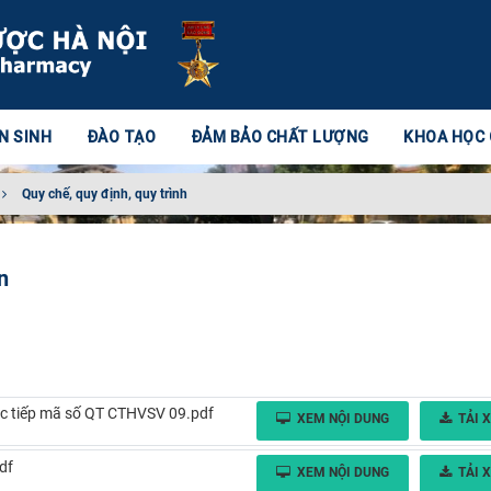
N SINH
ĐÀO TẠO
ĐẢM BẢO CHẤT LƯỢNG
KHOA HỌC
Quy chế, quy định, quy trình
n
học tiếp mã số QT CTHVSV 09.pdf
XEM NỘI DUNG
TẢI 
df
XEM NỘI DUNG
TẢI 