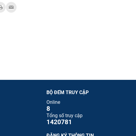
BỘ ĐẾM TRUY CẬP
Online
8
Tổng số truy cập
1420781
ĐĂNG KÝ THÔNG TIN