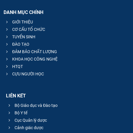
DANH MỤC CHÍNH
GIỚI THIỆU
CƠ CẤU TỔ CHỨC
TUYỂN SINH
ĐÀO TẠO
ĐẢM BẢO CHẤT LƯỢNG
KHOA HỌC CÔNG NGHỆ
HTQT
CỰU NGƯỜI HỌC
LIÊN KẾT
Bộ Giáo dục và Đào tạo
Bộ Y tế
Cục Quản lý dược
Cảnh giác dược