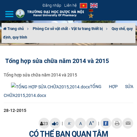
Đăng nhập
Liên hệ
Trang chủ
Phòng Cơ sở vật chất - Vật tư trang thiết bị
Quy chế, quy
định, quy trình
GIỚI THIỆU
CƠ CẤU TỔ CHỨC
Tổng hợp sửa chữa năm 2014 và 2015
TUYỂN SINH
​Tổng hợp sửa chữa năm 2014 và 2015​
ĐÀO TẠO
TỔNG HỢP SỬA
CHỮA2015,2014.docx
ĐẢM BẢO CHẤT LƯỢNG
28-12-2015
KHOA HỌC CÔNG NGHỆ
+
A
|
|
-
23
0
A
A
HTQT
CÓ THỂ BẠN QUAN TÂM