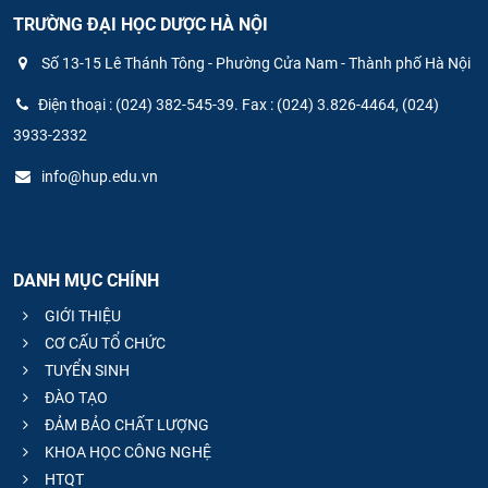
TRƯỜNG ĐẠI HỌC DƯỢC HÀ NỘI
Số 13-15 Lê Thánh Tông - Phường Cửa Nam - Thành phố Hà Nội
Điện thoại : (024) 382-545-39. Fax : (024) 3.826-4464, (024)
3933-2332
info@hup.edu.vn
DANH MỤC CHÍNH
GIỚI THIỆU
CƠ CẤU TỔ CHỨC
TUYỂN SINH
ĐÀO TẠO
ĐẢM BẢO CHẤT LƯỢNG
KHOA HỌC CÔNG NGHỆ
HTQT