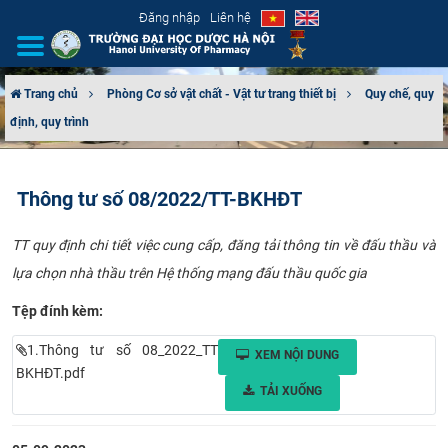
Đăng nhập
Liên hệ
Trang chủ
Phòng Cơ sở vật chất - Vật tư trang thiết bị
Quy chế, quy
định, quy trình
GIỚI THIỆU
CƠ CẤU TỔ CHỨC
Thông tư số 08/2022/TT-BKHĐT
TUYỂN SINH
TT quy định chi tiết việc cung cấp, đăng tải thông tin về đấu thầu và
lựa chọn nhà thầu trên Hệ thống mạng đấu thầu quốc gia
ĐÀO TẠO
Tệp đính kèm:
ĐẢM BẢO CHẤT LƯỢNG
1.Thông tư số 08_2022_TT
XEM NỘI DUNG
KHOA HỌC CÔNG NGHỆ
BKHĐT.pdf
TẢI XUỐNG
HTQT