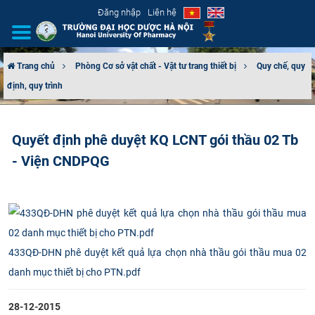
Đăng nhập
Liên hệ
Trang chủ
Phòng Cơ sở vật chất - Vật tư trang thiết bị
Quy chế, quy
định, quy trình
GIỚI THIỆU
CƠ CẤU TỔ CHỨC
Quyết định phê duyệt KQ LCNT gói thầu 02 Tb
- Viện CNDPQG
TUYỂN SINH
ĐÀO TẠO
ĐẢM BẢO CHẤT LƯỢNG
433QĐ-DHN phê duyệt kết quả lựa chọn nhà thầu gói thầu mua 02
KHOA HỌC CÔNG NGHỆ
danh mục thiết bị cho PTN.pdf
HTQT
28-12-2015