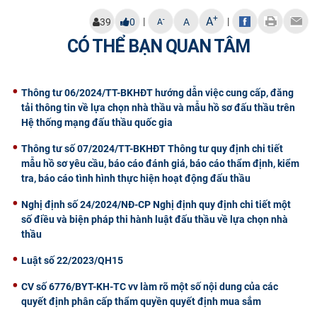
CỰU NGƯỜI HỌC
+
A
|
|
-
39
0
A
A
CÓ THỂ BẠN QUAN TÂM
Thông tư 06/2024/TT-BKHĐT hướng dẫn việc cung cấp, đăng
tải thông tin về lựa chọn nhà thầu và mẫu hồ sơ đấu thầu trên
Hệ thống mạng đấu thầu quốc gia
Thông tư số 07/2024/TT-BKHĐT Thông tư quy định chi tiết
mẫu hồ sơ yêu cầu, báo cáo đánh giá, báo cáo thẩm định, kiểm
tra, báo cáo tình hình thực hiện hoạt động đấu thầu
Nghị định số 24/2024/NĐ-CP Nghị định quy định chi tiết một
số điều và biện pháp thi hành luật đấu thầu về lựa chọn nhà
thầu
Luật số 22/2023/QH15
CV số 6776/BYT-KH-TC vv làm rõ một số nội dung của các
quyết định phân cấp thẩm quyền quyết định mua sắm