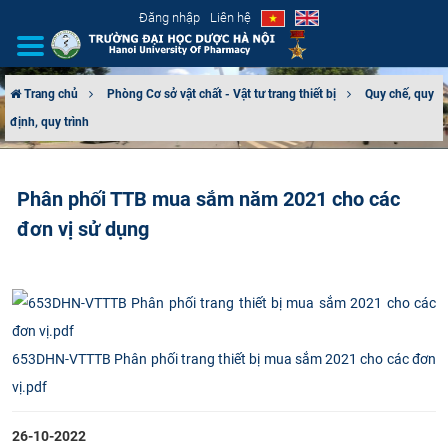
Đăng nhập
Liên hệ
Trang chủ
Phòng Cơ sở vật chất - Vật tư trang thiết bị
Quy chế, quy
định, quy trình
GIỚI THIỆU
CƠ CẤU TỔ CHỨC
Phân phối TTB mua sắm năm 2021 cho các
đơn vị sử dụng
TUYỂN SINH
ĐÀO TẠO
ĐẢM BẢO CHẤT LƯỢNG
653DHN-VTTTB Phân phối trang thiết bị mua sắm 2021 cho các đơn
KHOA HỌC CÔNG NGHỆ
vị.pdf
HTQT
26-10-2022