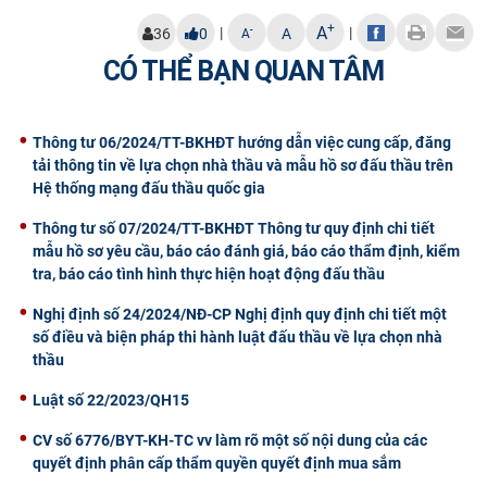
CỰU NGƯỜI HỌC
+
A
|
|
-
36
0
A
A
CÓ THỂ BẠN QUAN TÂM
Thông tư 06/2024/TT-BKHĐT hướng dẫn việc cung cấp, đăng
tải thông tin về lựa chọn nhà thầu và mẫu hồ sơ đấu thầu trên
Hệ thống mạng đấu thầu quốc gia
Thông tư số 07/2024/TT-BKHĐT Thông tư quy định chi tiết
mẫu hồ sơ yêu cầu, báo cáo đánh giá, báo cáo thẩm định, kiểm
tra, báo cáo tình hình thực hiện hoạt động đấu thầu
Nghị định số 24/2024/NĐ-CP Nghị định quy định chi tiết một
số điều và biện pháp thi hành luật đấu thầu về lựa chọn nhà
thầu
Luật số 22/2023/QH15
CV số 6776/BYT-KH-TC vv làm rõ một số nội dung của các
quyết định phân cấp thẩm quyền quyết định mua sắm