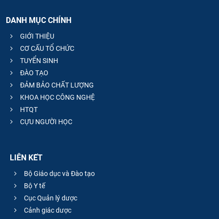
DANH MỤC CHÍNH
GIỚI THIỆU
CƠ CẤU TỔ CHỨC
TUYỂN SINH
ĐÀO TẠO
ĐẢM BẢO CHẤT LƯỢNG
KHOA HỌC CÔNG NGHỆ
HTQT
CỰU NGƯỜI HỌC
LIÊN KẾT
Bộ Giáo dục và Đào tạo
Bộ Y tế
Cục Quản lý dược
Cảnh giác dược