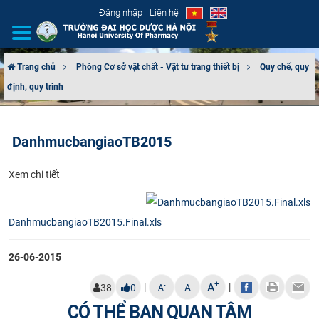
Đăng nhập
Liên hệ
Trang chủ
Phòng Cơ sở vật chất - Vật tư trang thiết bị
Quy chế, quy
định, quy trình
GIỚI THIỆU
CƠ CẤU TỔ CHỨC
DanhmucbangiaoTB2015
TUYỂN SINH
​​Xem chi tiết
ĐÀO TẠO
DanhmucbangiaoTB2015.Final.xls
ĐẢM BẢO CHẤT LƯỢNG
26-06-2015
KHOA HỌC CÔNG NGHỆ
+
A
|
|
-
38
0
A
A
HTQT
CÓ THỂ BẠN QUAN TÂM