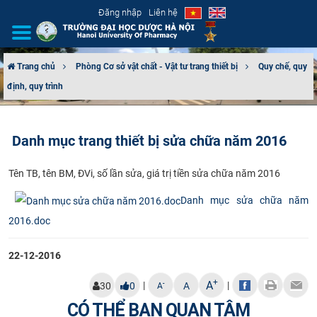
Đăng nhập
Liên hệ
Trang chủ
Phòng Cơ sở vật chất - Vật tư trang thiết bị
Quy chế, quy
định, quy trình
GIỚI THIỆU
CƠ CẤU TỔ CHỨC
Danh mục trang thiết bị sửa chữa năm 2016
TUYỂN SINH
Tên TB, tên BM, ĐVi, số lần sửa, giá trị tiền sửa chữa năm 2016​​​
ĐÀO TẠO
Danh mục sửa chữa năm
2016.doc
ĐẢM BẢO CHẤT LƯỢNG
22-12-2016
KHOA HỌC CÔNG NGHỆ
+
A
|
|
-
30
0
A
A
HTQT
CÓ THỂ BẠN QUAN TÂM