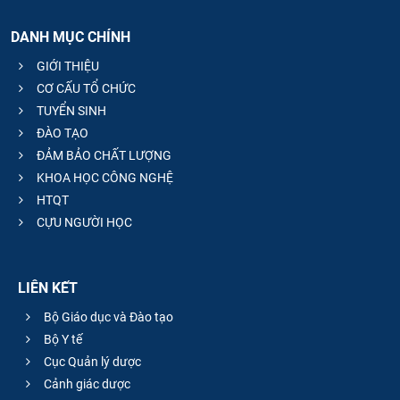
DANH MỤC CHÍNH
GIỚI THIỆU
CƠ CẤU TỔ CHỨC
TUYỂN SINH
ĐÀO TẠO
ĐẢM BẢO CHẤT LƯỢNG
KHOA HỌC CÔNG NGHỆ
HTQT
CỰU NGƯỜI HỌC
LIÊN KẾT
Bộ Giáo dục và Đào tạo
Bộ Y tế
Cục Quản lý dược
Cảnh giác dược