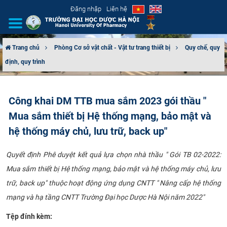
Đăng nhập
Liên hệ
Trang chủ
Phòng Cơ sở vật chất - Vật tư trang thiết bị
Quy chế, quy
định, quy trình
GIỚI THIỆU
CƠ CẤU TỔ CHỨC
Công khai DM TTB mua sắm 2023 gói thầu "
Mua sắm thiết bị Hệ thống mạng, bảo mật và
TUYỂN SINH
hệ thống máy chủ, lưu trữ, back up"
ĐÀO TẠO
Quyết định Phê duyệt kết quả lựa chọn nhà thầu " Gói TB 02-2022:
ĐẢM BẢO CHẤT LƯỢNG
Mua sắm thiết bị Hệ thống mạng, bảo mật và hệ thống máy chủ, lưu
trữ, back up" thuộc hoạt động ứng dụng CNTT " Nâng cấp hệ thống
KHOA HỌC CÔNG NGHỆ
mạng và hạ tầng CNTT Trường Đại học Dược Hà Nội năm 2022"
HTQT
Tệp đính kèm: