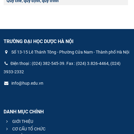
Quy chế, quy định, quy trình
TRƯỜNG ĐẠI HỌC DƯỢC HÀ NỘI
Số 13-15 Lê Thánh Tông - Phường Cửa Nam - Thành phố Hà Nội
Điện thoại : (024) 382-545-39. Fax : (024) 3.826-4464, (024)
3933-2332
info@hup.edu.vn
DANH MỤC CHÍNH
GIỚI THIỆU
CƠ CẤU TỔ CHỨC