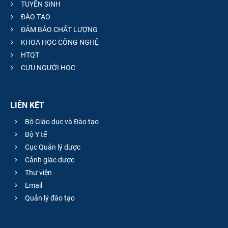
TUYỂN SINH
ĐÀO TẠO
ĐẢM BẢO CHẤT LƯỢNG
KHOA HỌC CÔNG NGHỆ
HTQT
CỰU NGƯỜI HỌC
LIÊN KẾT
Bộ Giáo dục và Đào tạo
Bộ Y tế
Cục Quản lý dược
Cảnh giác dược
Thư viện
Email
Quản lý đào tạo