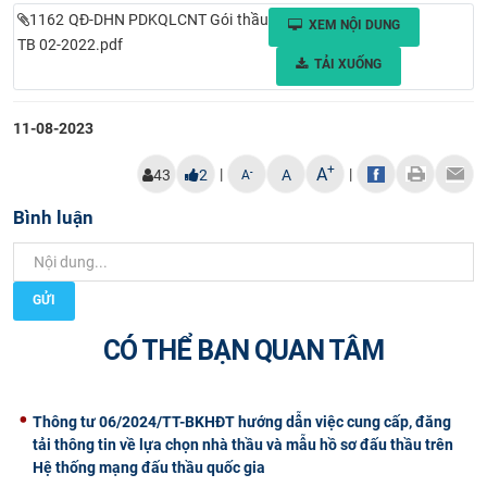
1162 QĐ-DHN PDKQLCNT Gói thầu
CỰU NGƯỜI HỌC
XEM NỘI DUNG
TB 02-2022.pdf
TẢI XUỐNG
11-08-2023
+
A
|
|
-
43
2
A
A
Bình luận
GỬI
CÓ THỂ BẠN QUAN TÂM
Thông tư 06/2024/TT-BKHĐT hướng dẫn việc cung cấp, đăng
tải thông tin về lựa chọn nhà thầu và mẫu hồ sơ đấu thầu trên
Hệ thống mạng đấu thầu quốc gia