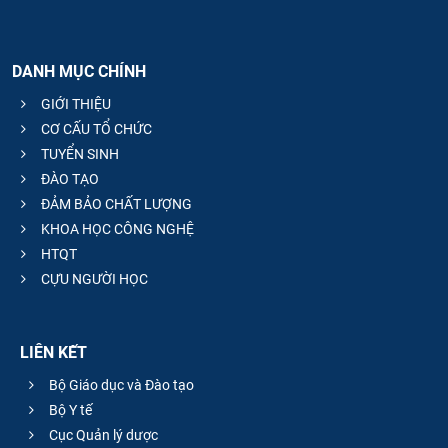
DANH MỤC CHÍNH
GIỚI THIỆU
CƠ CẤU TỔ CHỨC
TUYỂN SINH
ĐÀO TẠO
ĐẢM BẢO CHẤT LƯỢNG
KHOA HỌC CÔNG NGHỆ
HTQT
CỰU NGƯỜI HỌC
LIÊN KẾT
Bộ Giáo dục và Đào tạo
Bộ Y tế
Cục Quản lý dược