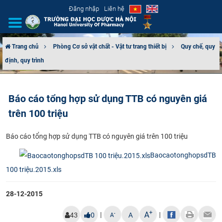
Đăng nhập
Liên hệ
Trang chủ
Phòng Cơ sở vật chất - Vật tư trang thiết bị
Quy chế, quy
định, quy trình
GIỚI THIỆU
CƠ CẤU TỔ CHỨC
Báo cáo tổng hợp sử dụng TTB có nguyên giá
trên 100 triệu
TUYỂN SINH
​Báo cáo tổng hợp sử dụng TTB có nguyên giá trên 100 triệu​
ĐÀO TẠO
BaocaotonghopsdTB
ĐẢM BẢO CHẤT LƯỢNG
100 triệu.2015.xls
KHOA HỌC CÔNG NGHỆ
28-12-2015
HTQT
+
A
|
|
-
43
0
A
A