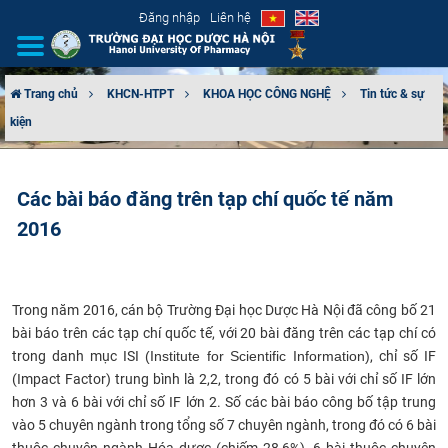
Đăng nhập
Liên hệ
Trang chủ
KHCN-HTPT
KHOA HỌC CÔNG NGHỆ
Tin tức & sự
kiện
GIỚI THIỆU
CƠ CẤU TỔ CHỨC
Các bài báo đăng trên tạp chí quốc tế năm
2016
TUYỂN SINH
ĐÀO TẠO
Trong năm 2016, cán bộ Trường Đại học Dược Hà Nội đã công bố 21
ĐẢM BẢO CHẤT LƯỢNG
bài báo trên các tạp chí quốc tế, với 20 bài đăng trên các tạp chí có
trong danh mục ISI
(Institute for Scientific Information)
, chỉ số IF
KHOA HỌC CÔNG NGHỆ
(Impact Factor) trung bình là 2,2, trong đó có 5 bài với chỉ số IF lớn
hơn 3 và 6 bài với chỉ số IF lớn 2. Số các bài báo công bố tập trung
HTQT
vào 5 chuyên ngành trong tổng số 7 chuyên ngành, trong đó có 6 bài
thuộc chuyên ngành Hóa dược (chiếm 28,6%), 6 bài thuộc chuyên