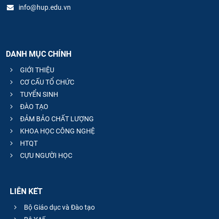
info@hup.edu.vn
DANH MỤC CHÍNH
GIỚI THIỆU
CƠ CẤU TỔ CHỨC
TUYỂN SINH
ĐÀO TẠO
ĐẢM BẢO CHẤT LƯỢNG
KHOA HỌC CÔNG NGHỆ
HTQT
CỰU NGƯỜI HỌC
LIÊN KẾT
Bộ Giáo dục và Đào tạo