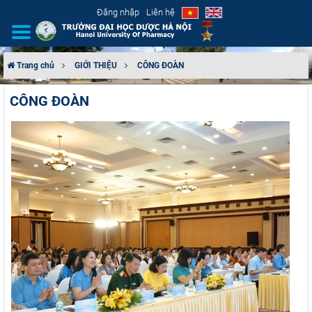
Đăng nhập
Liên hệ
Trang chủ
GIỚI THIỆU
CÔNG ĐOÀN
GIỚI THIỆU
CÔNG ĐOÀN
CƠ CẤU TỔ CHỨC
TUYỂN SINH
ĐÀO TẠO
ĐẢM BẢO CHẤT LƯỢNG
KHOA HỌC CÔNG NGHỆ
HTQT