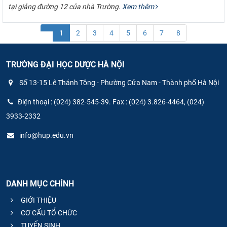
tại giảng đường 12 của nhà Trường.
Xem thêm
1
2
3
4
5
6
7
8
TRƯỜNG ĐẠI HỌC DƯỢC HÀ NỘI
Số 13-15 Lê Thánh Tông - Phường Cửa Nam - Thành phố Hà Nội
Điện thoại : (024) 382-545-39. Fax : (024) 3.826-4464, (024)
3933-2332
info@hup.edu.vn
DANH MỤC CHÍNH
GIỚI THIỆU
CƠ CẤU TỔ CHỨC
TUYỂN SINH