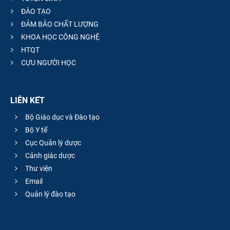
ĐÀO TẠO
ĐẢM BẢO CHẤT LƯỢNG
KHOA HỌC CÔNG NGHỆ
HTQT
CỰU NGƯỜI HỌC
LIÊN KẾT
Bộ Giáo dục và Đào tạo
Bộ Y tế
Cục Quản lý dược
Cảnh giác dược
Thư viện
Email
Quản lý đào tạo