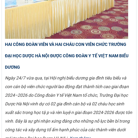
CỰU NGƯỜI HỌC
HAI CÔNG ĐOÀN VIÊN VÀ HAI CHÁU CON VIÊN CHỨC TRƯỜNG
ĐẠI HỌC DƯỢC HÀ NỘI ĐƯỢC CÔNG ĐOÀN Y TẾ VIỆT NAM BIỂU
DƯƠNG
Ngày 24/7 vừa qua, tại Hội nghị biểu dương gia đình tiêu biểu và
con cán bộ viên chức người lao động đạt thành tích cao giai đoạn
2024–2026 do Công đoàn Y tế Việt Nam tổ chức, Trường Đại học
Dược Hà Nội vinh dự có 02 gia đình cán bộ và 02 cháu học sinh
xuất sắc trong học tập và rèn luyện giai đoạn 2024-2026 được tôn
vinh. Đây là sự ghi nhận xứng đáng cho những nỗ lực bền bỉ trong
công tác và xây dựng tổ ấm hạnh phúc của các thành viên dưới