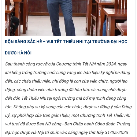
RỘN RÀNG SẮC HÈ – VUI TẾT THIẾU NHI TẠI TRƯỜNG ĐẠI HỌC
DƯỢC HÀ NỘI
Sau thành công rực rỡ của Chương trình Tết Nhi năm 2024, ngay
khi tiếng trống trường cuối cùng vang lên báo hiệu kỳ nghỉ hè đang
đến, các cháu thiếu niên, nhi đồng là con của viên chức, người lao
động, công đoàn viên nhà trường đã háo hức và mong chờ được
đến đón Tết Thiếu Nhi tại ngôi trường mà bố mẹ mình đang công
tác. Không phụ sự kỳ vọng của các cháu, được sự đồng ý của Đảng
uỷ, sự phối hợp của Ban giám hiệu, một Chương trình Tết Thiếu nhi
vui tươi đã được Ban Nữ công - Ban Chấp hành Công đoàn Trường
Đại học Dược Hà Nội tổ chức vào sáng ngày thứ Bảy 31/05/2025