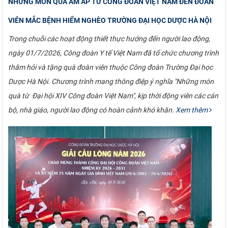
NHỮNG MÓN QUÀ ẤM ÁP TỪ CÔNG ĐOÀN VIỆT NAM ĐẾN ĐOÀN
VIÊN MẮC BỆNH HIỂM NGHÈO TRƯỜNG ĐẠI HỌC DƯỢC HÀ NỘI
Trong chuỗi các hoạt động thiết thực hướng đến người lao động,
ngày 01/7/2026, Công đoàn Y tế Việt Nam đã tổ chức chương trình
thăm hỏi và tặng quà đoàn viên thuộc Công đoàn Trường Đại học
Dược Hà Nội. Chương trình mang thông điệp ý nghĩa "Những món
quà từ Đại hội XIV Công đoàn Việt Nam", kịp thời động viên các cán
bộ, nhà giáo, người lao động có hoàn cảnh khó khăn.
Xem thêm