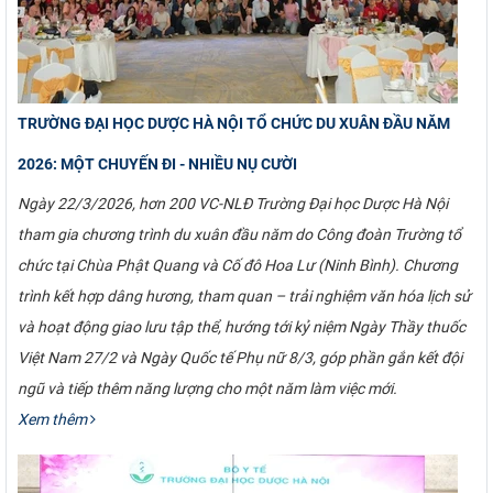
TRƯỜNG ĐẠI HỌC DƯỢC HÀ NỘI TỔ CHỨC DU XUÂN ĐẦU NĂM
2026: MỘT CHUYẾN ĐI - NHIỀU NỤ CƯỜI
Ngày 22/3/2026, hơn 200 VC-NLĐ Trường Đại học Dược Hà Nội
tham gia chương trình du xuân đầu năm do Công đoàn Trường tổ
chức tại Chùa Phật Quang và Cố đô Hoa Lư (Ninh Bình). Chương
trình kết hợp dâng hương, tham quan – trải nghiệm văn hóa lịch sử
và hoạt động giao lưu tập thể, hướng tới kỷ niệm Ngày Thầy thuốc
Việt Nam 27/2 và Ngày Quốc tế Phụ nữ 8/3, góp phần gắn kết đội
ngũ và tiếp thêm năng lượng cho một năm làm việc mới.
Xem thêm