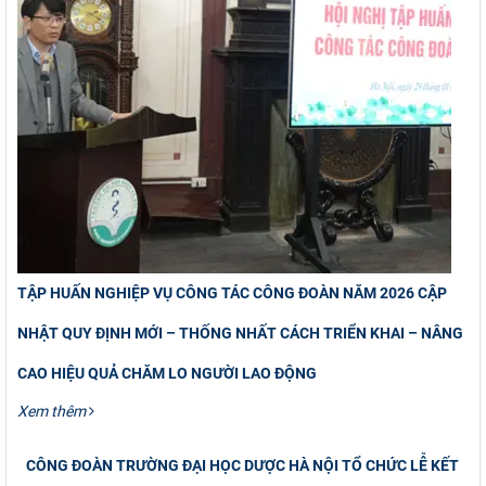
TẬP HUẤN NGHIỆP VỤ CÔNG TÁC CÔNG ĐOÀN NĂM 2026 CẬP
NHẬT QUY ĐỊNH MỚI – THỐNG NHẤT CÁCH TRIỂN KHAI – NÂNG
CAO HIỆU QUẢ CHĂM LO NGƯỜI LAO ĐỘNG
Xem thêm
CÔNG ĐOÀN TRƯỜNG ĐẠI HỌC DƯỢC HÀ NỘI TỔ CHỨC LỄ KẾT