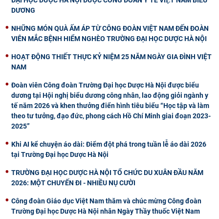
ĐẠI HỌC DƯỢC HÀ NỘI ĐƯỢC CÔNG ĐOÀN Y TẾ VIỆT NAM BIỂU
DƯƠNG
NHỮNG MÓN QUÀ ẤM ÁP TỪ CÔNG ĐOÀN VIỆT NAM ĐẾN ĐOÀN
VIÊN MẮC BỆNH HIỂM NGHÈO TRƯỜNG ĐẠI HỌC DƯỢC HÀ NỘI
HOẠT ĐỘNG THIẾT THỰC KỶ NIỆM 25 NĂM NGÀY GIA ĐÌNH VIỆT
NAM
Đoàn viên Công đoàn Trường Đại học Dược Hà Nội được biểu
dương tại Hội nghị biểu dương công nhân, lao động giỏi ngành y
tế năm 2026 và khen thưởng điển hình tiêu biểu “Học tập và làm
theo tư tưởng, đạo đức, phong cách Hồ Chí Minh giai đoạn 2023-
2025”
Khi AI kể chuyện áo dài: Điểm đột phá trong tuần lễ áo dài 2026
tại Trường Đại học Dược Hà Nội
TRƯỜNG ĐẠI HỌC DƯỢC HÀ NỘI TỔ CHỨC DU XUÂN ĐẦU NĂM
2026: MỘT CHUYẾN ĐI - NHIỀU NỤ CƯỜI
Công đoàn Giáo dục Việt Nam thăm và chúc mừng Công đoàn
Trường Đại học Dược Hà Nội nhân Ngày Thầy thuốc Việt Nam