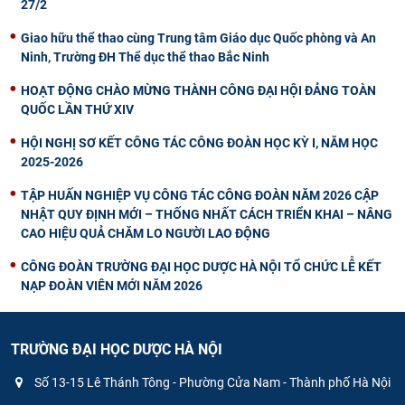
27/2
Giao hữu thể thao cùng Trung tâm Giáo dục Quốc phòng và An
Ninh, Trường ĐH Thể dục thể thao Bắc Ninh
HOẠT ĐỘNG CHÀO MỪNG THÀNH CÔNG ĐẠI HỘI ĐẢNG TOÀN
QUỐC LẦN THỨ XIV
HỘI NGHỊ SƠ KẾT CÔNG TÁC CÔNG ĐOÀN HỌC KỲ I, NĂM HỌC
2025-2026
TẬP HUẤN NGHIỆP VỤ CÔNG TÁC CÔNG ĐOÀN NĂM 2026 CẬP
NHẬT QUY ĐỊNH MỚI – THỐNG NHẤT CÁCH TRIỂN KHAI – NÂNG
CAO HIỆU QUẢ CHĂM LO NGƯỜI LAO ĐỘNG
CÔNG ĐOÀN TRƯỜNG ĐẠI HỌC DƯỢC HÀ NỘI TỔ CHỨC LỄ KẾT
NẠP ĐOÀN VIÊN MỚI NĂM 2026
TRƯỜNG ĐẠI HỌC DƯỢC HÀ NỘI
Số 13-15 Lê Thánh Tông - Phường Cửa Nam - Thành phố Hà Nội