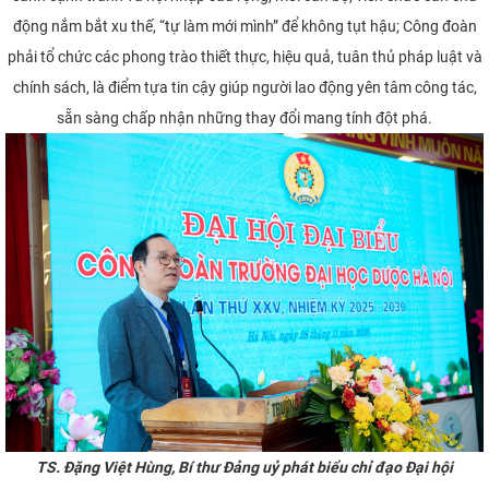
động nắm bắt xu thế, “tự làm mới mình” để không tụt hậu; Công đoàn
phải tổ chức các phong trào thiết thực, hiệu quả, tuân thủ pháp luật và
chính sách, là điểm tựa tin cậy giúp người lao động yên tâm công tác,
sẵn sàng chấp nhận những thay đổi mang tính đột phá.
TS. Đặng Việt Hùng, Bí thư Đảng uỷ phát biểu chỉ đạo Đại hội