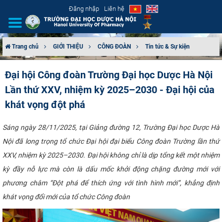
Đăng nhập
Liên hệ
Trang chủ
GIỚI THIỆU
CÔNG ĐOÀN
Tin tức & Sự kiện
GIỚI THIỆU
Đại hội Công đoàn Trường Đại học Dược Hà Nội
Lần thứ XXV, nhiệm kỳ 2025–2030 - Đại hội của
CƠ CẤU TỔ CHỨC
khát vọng đột phá
TUYỂN SINH
Sáng ngày 28/11/2025, tại Giảng đường 12, Trường Đại học Dược Hà
ĐÀO TẠO
Nội đã long trọng tổ chức Đại hội đại biểu Công đoàn Trường lần thứ
XXV, nhiệm kỳ 2025–2030. Đại hội không chỉ là dịp tổng kết một nhiệm
ĐẢM BẢO CHẤT LƯỢNG
kỳ đầy nỗ lực mà còn là dấu mốc khởi động chặng đường mới với
phương châm “Đột phá để thích ứng với tình hình mới”, khẳng định
KHOA HỌC CÔNG NGHỆ
khát vọng đổi mới của tổ chức Công đoàn
HTQT