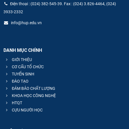
Điện thoại : (024) 382-545-39. Fax : (024) 3.826-4464, (024)
3933-2332
info@hup.edu.vn
DANH MỤC CHÍNH
GIỚI THIỆU
CƠ CẤU TỔ CHỨC
TUYỂN SINH
ĐÀO TẠO
ĐẢM BẢO CHẤT LƯỢNG
KHOA HỌC CÔNG NGHỆ
HTQT
CỰU NGƯỜI HỌC