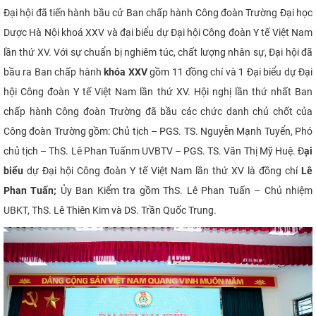
Đại hội đã tiến hành bầu cử Ban chấp hành Công đoàn Trường Đại học
Dược Hà Nội khoá XXV và đại biểu dự Đại hội Công đoàn Y tế Việt Nam
lần thứ XV. Với sự chuẩn bị nghiêm túc, chất lượng nhân sự, Đại hội đã
bầu ra Ban chấp hành
khóa XXV
gồm 11 đồng chí và 1 Đại biểu dự Đại
hội Công đoàn Y tế Việt Nam lần thứ XV. Hội nghị lần thứ nhất Ban
chấp hành Công đoàn Trường đã bầu các chức danh chủ chốt của
Công đoàn Trường gồm: Chủ tịch – PGS. TS. Nguyễn Mạnh Tuyển, Phó
chủ tịch – ThS. Lê Phan Tuấnm UVBTV – PGS. TS. Văn Thị Mỹ Huệ. Đ
ại
biểu
dự Đại hội Công đoàn Y tế Việt Nam lần thứ XV là đồng chí
Lê
Phan Tuấn;
Ủy Ban Kiểm tra gồm ThS. Lê Phan Tuấn – Chủ nhiệm
UBKT, ThS. Lê Thiên Kim và DS. Trần Quốc Trung.