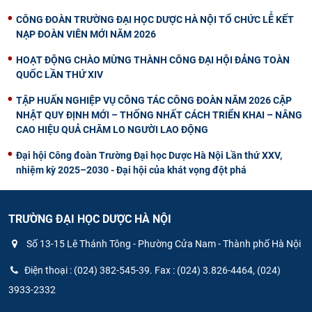
CÔNG ĐOÀN TRƯỜNG ĐẠI HỌC DƯỢC HÀ NỘI TỔ CHỨC LỄ KẾT
NẠP ĐOÀN VIÊN MỚI NĂM 2026
HOẠT ĐỘNG CHÀO MỪNG THÀNH CÔNG ĐẠI HỘI ĐẢNG TOÀN
QUỐC LẦN THỨ XIV
TẬP HUẤN NGHIỆP VỤ CÔNG TÁC CÔNG ĐOÀN NĂM 2026 CẬP
NHẬT QUY ĐỊNH MỚI – THỐNG NHẤT CÁCH TRIỂN KHAI – NÂNG
CAO HIỆU QUẢ CHĂM LO NGƯỜI LAO ĐỘNG
Đại hội Công đoàn Trường Đại học Dược Hà Nội Lần thứ XXV,
nhiệm kỳ 2025–2030 - Đại hội của khát vọng đột phá
TRƯỜNG ĐẠI HỌC DƯỢC HÀ NỘI
Số 13-15 Lê Thánh Tông - Phường Cửa Nam - Thành phố Hà Nội
Điện thoại : (024) 382-545-39. Fax : (024) 3.826-4464, (024)
3933-2332