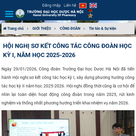
Đăng nhập
Liên hệ
Trang chủ
GIỚI THIỆU
CÔNG ĐOÀN
Tin tức & Sự kiện
GIỚI THIỆU
HỘI NGHỊ SƠ KẾT CÔNG TÁC CÔNG ĐOÀN HỌC
KỲ I, NĂM HỌC 2025-2026
CƠ CẤU TỔ CHỨC
TUYỂN SINH
Ngày 29/01/2026, Công đoàn Trường Đại học Dược Hà Nội đã tiến
hành Hội nghị sơ kết công tác học kỳ I, xây dựng phương hướng công
ĐÀO TẠO
tác học kỳ II năm học 2025-2026. Hội nghị đồng thời cũng là cơ hội để
nhìn lại toàn diện hoạt động công đoàn trong năm 2025, rút kinh
ĐẢM BẢO CHẤT LƯỢNG
nghiệm và thống nhất phương hướng triển khai nhiệm vụ năm 2026.
KHOA HỌC CÔNG NGHỆ
HTQT