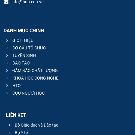
info@hup.edu.vn
DANH MỤC CHÍNH
GIỚI THIỆU
CƠ CẤU TỔ CHỨC
TUYỂN SINH
ĐÀO TẠO
ĐẢM BẢO CHẤT LƯỢNG
KHOA HỌC CÔNG NGHỆ
HTQT
CỰU NGƯỜI HỌC
LIÊN KẾT
Bộ Giáo dục và Đào tạo
Bộ Y tế