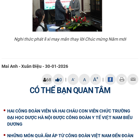
Nghi thức phát lì xì may mắn thay lời Chúc mừng Năm mới
Mai Anh - Xuân Điệu - 30-01-2026
+
A
|
|
-
68
0
A
A
CÓ THỂ BẠN QUAN TÂM
HAI CÔNG ĐOÀN VIÊN VÀ HAI CHÁU CON VIÊN CHỨC TRƯỜNG
ĐẠI HỌC DƯỢC HÀ NỘI ĐƯỢC CÔNG ĐOÀN Y TẾ VIỆT NAM BIỂU
DƯƠNG
NHỮNG MÓN QUÀ ẤM ÁP TỪ CÔNG ĐOÀN VIỆT NAM ĐẾN ĐOÀN