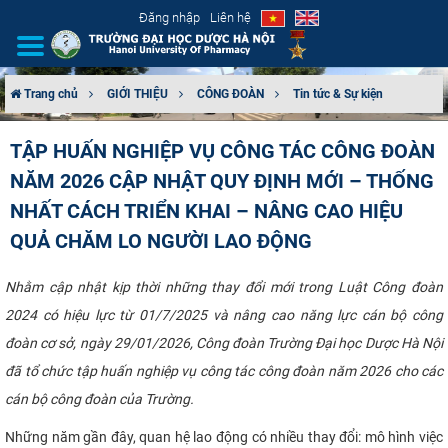
Đăng nhập
Liên hệ
Trang chủ
GIỚI THIỆU
CÔNG ĐOÀN
Tin tức & Sự kiện
GIỚI THIỆU
TẬP HUẤN NGHIỆP VỤ CÔNG TÁC CÔNG ĐOÀN
NĂM 2026 CẬP NHẬT QUY ĐỊNH MỚI – THỐNG
CƠ CẤU TỔ CHỨC
NHẤT CÁCH TRIỂN KHAI – NÂNG CAO HIỆU
TUYỂN SINH
QUẢ CHĂM LO NGƯỜI LAO ĐỘNG
ĐÀO TẠO
Nhằm cập nhật kịp thời những thay đổi mới trong Luật Công đoàn
2024 có hiệu lực từ 01/7/2025 và nâng cao năng lực cán bộ công
ĐẢM BẢO CHẤT LƯỢNG
đoàn cơ sở, ngày 29/01/2026, Công đoàn Trường Đại học Dược Hà Nội
đã tổ chức tập huấn nghiệp vụ công tác công đoàn năm 2026 cho các
KHOA HỌC CÔNG NGHỆ
cán bộ công đoàn của Trường.
HTQT
Những năm gần đây, quan hệ lao động có nhiều thay đổi: mô hình việc