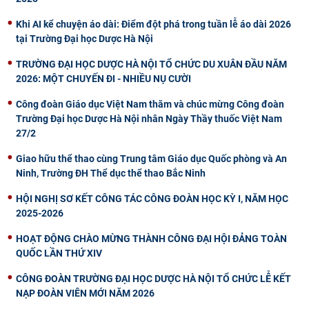
Khi AI kể chuyện áo dài: Điểm đột phá trong tuần lễ áo dài 2026
tại Trường Đại học Dược Hà Nội
TRƯỜNG ĐẠI HỌC DƯỢC HÀ NỘI TỔ CHỨC DU XUÂN ĐẦU NĂM
2026: MỘT CHUYẾN ĐI - NHIỀU NỤ CƯỜI
Công đoàn Giáo dục Việt Nam thăm và chúc mừng Công đoàn
Trường Đại học Dược Hà Nội nhân Ngày Thầy thuốc Việt Nam
27/2
Giao hữu thể thao cùng Trung tâm Giáo dục Quốc phòng và An
Ninh, Trường ĐH Thể dục thể thao Bắc Ninh
HỘI NGHỊ SƠ KẾT CÔNG TÁC CÔNG ĐOÀN HỌC KỲ I, NĂM HỌC
2025-2026
HOẠT ĐỘNG CHÀO MỪNG THÀNH CÔNG ĐẠI HỘI ĐẢNG TOÀN
QUỐC LẦN THỨ XIV
CÔNG ĐOÀN TRƯỜNG ĐẠI HỌC DƯỢC HÀ NỘI TỔ CHỨC LỄ KẾT
NẠP ĐOÀN VIÊN MỚI NĂM 2026