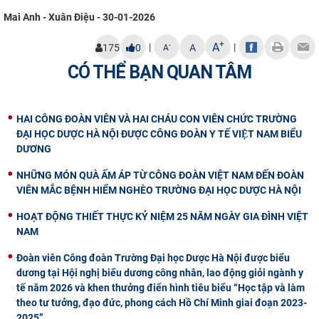
Mai Anh - Xuân Điệu - 30-01-2026
+
A
|
|
-
175
0
A
A
CÓ THỂ BẠN QUAN TÂM
HAI CÔNG ĐOÀN VIÊN VÀ HAI CHÁU CON VIÊN CHỨC TRƯỜNG
ĐẠI HỌC DƯỢC HÀ NỘI ĐƯỢC CÔNG ĐOÀN Y TẾ VIỆT NAM BIỂU
DƯƠNG
NHỮNG MÓN QUÀ ẤM ÁP TỪ CÔNG ĐOÀN VIỆT NAM ĐẾN ĐOÀN
VIÊN MẮC BỆNH HIỂM NGHÈO TRƯỜNG ĐẠI HỌC DƯỢC HÀ NỘI
HOẠT ĐỘNG THIẾT THỰC KỶ NIỆM 25 NĂM NGÀY GIA ĐÌNH VIỆT
NAM
Đoàn viên Công đoàn Trường Đại học Dược Hà Nội được biểu
dương tại Hội nghị biểu dương công nhân, lao động giỏi ngành y
tế năm 2026 và khen thưởng điển hình tiêu biểu “Học tập và làm
theo tư tưởng, đạo đức, phong cách Hồ Chí Minh giai đoạn 2023-
2025”