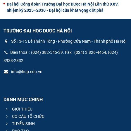
Đại hội Công đoàn Trường Đại học Dược Hà Nội Lần thứ XXV,
nhiệm kỳ 2025–2030 - Đại hội của khát vọng đột phá
TRƯỜNG ĐẠI HỌC DƯỢC HÀ NỘI
Số 13-15 Lê Thánh Tông - Phường Cửa Nam - Thành phố Hà Nội
Điện thoại : (024) 382-545-39. Fax : (024) 3.826-4464, (024)
3933-2332
info@hup.edu.vn
DANH MỤC CHÍNH
GIỚI THIỆU
CƠ CẤU TỔ CHỨC
TUYỂN SINH
ĐÀO TẠO