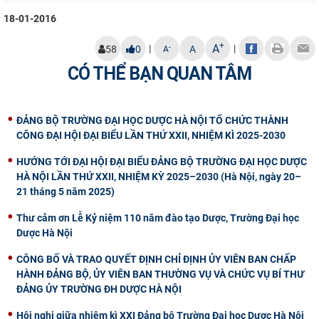
18-01-2016
+
A
|
|
-
58
0
A
A
CÓ THỂ BẠN QUAN TÂM
ĐẢNG BỘ TRƯỜNG ĐẠI HỌC DƯỢC HÀ NỘI TỔ CHỨC THÀNH
CÔNG ĐẠI HỘI ĐẠI BIỂU LẦN THỨ XXII, NHIỆM KÌ 2025-2030
HƯỚNG TỚI ĐẠI HỘI ĐẠI BIỂU ĐẢNG BỘ TRƯỜNG ĐẠI HỌC DƯỢC
HÀ NỘI LẦN THỨ XXII, NHIỆM KỲ 2025–2030 (Hà Nội, ngày 20–
21 tháng 5 năm 2025)
Thư cảm ơn Lễ Kỷ niệm 110 năm đào tạo Dược, Trường Đại học
Dược Hà Nội
CÔNG BỐ VÀ TRAO QUYẾT ĐỊNH CHỈ ĐỊNH ỦY VIÊN BAN CHẤP
HÀNH ĐẢNG BỘ, ỦY VIÊN BAN THƯỜNG VỤ VÀ CHỨC VỤ BÍ THƯ
ĐẢNG ỦY TRƯỜNG ĐH DƯỢC HÀ NỘI
Hội nghị giữa nhiệm kì XXI Đảng bộ Trường Đại học Dược Hà Nội