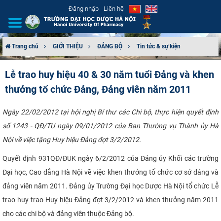
Đăng nhập
Liên hệ
Trang chủ
GIỚI THIỆU
ĐẢNG BỘ
Tin tức & sự kiện
GIỚI THIỆU
Lễ trao huy hiệu 40 & 30 năm tuổi Đảng và khen
thưởng tổ chức Đảng, Đảng viên năm 2011
CƠ CẤU TỔ CHỨC
TUYỂN SINH
Ngày 22/02/2012 tại hội nghị Bí thư các Chi bộ, thực hiện quyết định
số 1243 - QĐ/TU ngày 09/01/2012 của Ban Thường vụ Thành ủy Hà
ĐÀO TẠO
Nội về việc tặng Huy hiệu Đảng đợt 3/2/2012.
Quyết định 931QĐ/ĐUK ngày 6/2/2012 của Đảng ủy Khối các trường
ĐẢM BẢO CHẤT LƯỢNG
Đại học, Cao đẳng Hà Nội về việc khen thưởng tổ chức cơ sở đảng và
KHOA HỌC CÔNG NGHỆ
đảng viên năm 2011. Đảng ủy Trường Đại học Dược Hà Nội tổ chức Lễ
trao huy trao Huy hiệu Đảng đợt 3/2/2012 và khen thưởng năm 2011
HTQT
cho các chi bộ và đảng viên thuộc Đảng bộ.