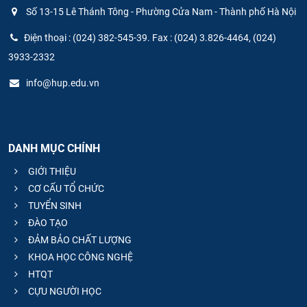
Số 13-15 Lê Thánh Tông - Phường Cửa Nam - Thành phố Hà Nội
Điện thoại : (024) 382-545-39. Fax : (024) 3.826-4464, (024)
3933-2332
info@hup.edu.vn
DANH MỤC CHÍNH
GIỚI THIỆU
CƠ CẤU TỔ CHỨC
TUYỂN SINH
ĐÀO TẠO
ĐẢM BẢO CHẤT LƯỢNG
KHOA HỌC CÔNG NGHỆ
HTQT
CỰU NGƯỜI HỌC