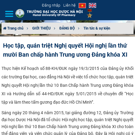
Đăng nhập
Liên hệ
Trang chủ
GIỚI THIỆU
ĐẢNG BỘ
Tin tức & sự kiện
GIỚI THIỆU
Học tập, quán triệt Nghị quyết Hội nghị lần thứ
mười Ban chấp hành Trung ương Đảng khóa XI
CƠ CẤU TỔ CHỨC
TUYỂN SINH
Thực hiện Kế hoạch số 88-KH/ĐUK ngày 19/3/2015 của Đảng ủy Khối
các trường Đại học, cao đẳng Hà Nội về việc tổ chức học tập, quán triệt
ĐÀO TẠO
Nghị quyết Hội nghị lần thứ 10 Ban Chấp hành Trung ương Đảng khóa
XI và Hướng dẫn số 44-HD/ĐUK ngày 5/01/2015 về chuyên đề “Học
ĐẢM BẢO CHẤT LƯỢNG
tập và làm theo tấm gương đạo đức Hồ Chí Minh”.
KHOA HỌC CÔNG NGHỆ
Sáng ngày 20 tháng 4 năm 2015, tại giảng đường 12, Đảng ủy Trường
đại học Dược Hà Nội đã tổ chức Hội nghị học tập, quán triệt Nghị quyết
Hội nghị lần thứ 10 Ban Chấp hành Trung ương Đảng khóa XI cho toàn
HTQT
thể đảng viên và viên chức quản lý của Đảng bộ. Đ
ây là Hội nghị có ý