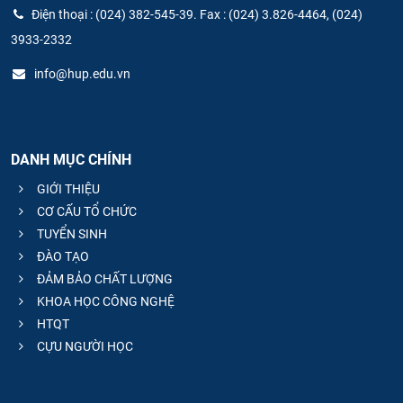
Điện thoại : (024) 382-545-39. Fax : (024) 3.826-4464, (024)
3933-2332
info@hup.edu.vn
DANH MỤC CHÍNH
GIỚI THIỆU
CƠ CẤU TỔ CHỨC
TUYỂN SINH
ĐÀO TẠO
ĐẢM BẢO CHẤT LƯỢNG
KHOA HỌC CÔNG NGHỆ
HTQT
CỰU NGƯỜI HỌC