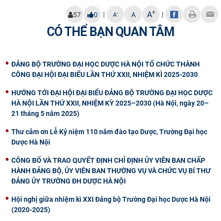
+
A
|
|
-
57
0
A
A
CÓ THỂ BẠN QUAN TÂM
ĐẢNG BỘ TRƯỜNG ĐẠI HỌC DƯỢC HÀ NỘI TỔ CHỨC THÀNH
CÔNG ĐẠI HỘI ĐẠI BIỂU LẦN THỨ XXII, NHIỆM KÌ 2025-2030
HƯỚNG TỚI ĐẠI HỘI ĐẠI BIỂU ĐẢNG BỘ TRƯỜNG ĐẠI HỌC DƯỢC
HÀ NỘI LẦN THỨ XXII, NHIỆM KỲ 2025–2030 (Hà Nội, ngày 20–
21 tháng 5 năm 2025)
Thư cảm ơn Lễ Kỷ niệm 110 năm đào tạo Dược, Trường Đại học
Dược Hà Nội
CÔNG BỐ VÀ TRAO QUYẾT ĐỊNH CHỈ ĐỊNH ỦY VIÊN BAN CHẤP
HÀNH ĐẢNG BỘ, ỦY VIÊN BAN THƯỜNG VỤ VÀ CHỨC VỤ BÍ THƯ
ĐẢNG ỦY TRƯỜNG ĐH DƯỢC HÀ NỘI
Hội nghị giữa nhiệm kì XXI Đảng bộ Trường Đại học Dược Hà Nội
(2020-2025)