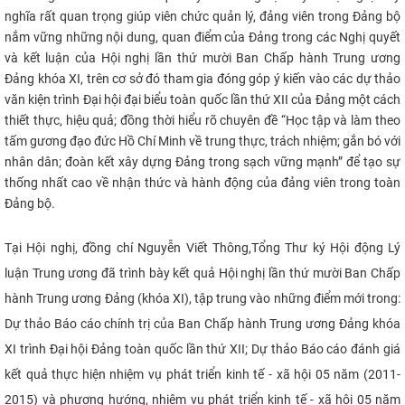
nghĩa rất quan trọng giúp viên chức quản lý, đảng viên trong Đảng bộ
CỰU NGƯỜI HỌC
nắm vững những nội dung, quan điểm của Đảng trong các Nghị quyết
và kết luận của Hội nghị lần thứ mười Ban Chấp hành Trung ương
Đảng khóa XI, trên cơ sở đó tham gia đóng góp ý kiến vào các dự thảo
văn kiện trình Đại hội đại biểu toàn quốc lần thứ XII của Đảng một cách
thiết thực, hiệu quả; đồng thời hiểu rõ chuyên đề “Học tập
và làm theo
tấm gương đạo đức Hồ Chí Minh về trung thực, trách nhiệm; gắn bó với
nhân dân; đoàn kết xây dựng Đảng trong sạch vững mạnh” để
tạo sự
thống nhất cao về nhận thức và hành động của đảng viên trong toàn
Đảng bộ.
Tại Hội nghị, đồng chí Nguyễn Viết Thông,Tổng Thư ký Hội động Lý
luận Trung ương đã trình bày kết quả Hội nghị lần thứ mười Ban Chấp
hành Trung ương Đảng (khóa XI), tập trung vào những điểm mới trong:
Dự thảo Báo cáo chính trị của Ban Chấp hành Trung ương Đảng khóa
XI trình Đại hội Đảng toàn quốc lần thứ XII; Dự thảo Báo cáo đánh giá
kết quả thực hiện nhiệm vụ phát triển kinh tế - xã hội 05 năm (2011-
2015) và phương hướng, nhiệm vụ phát triển kinh tế - xã hội 05 năm