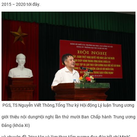
2015 – 2020 tới đây.
PGS, TS Nguyễn Viết Thông,Tổng Thư ký Hội động Lý luận Trung ương
giới thiệu nội dung
Hội nghị lần thứ mười Ban Chấp hành
Trung ương
Đảng (khóa XI)
và chuyên đề
"
Học tập và làm theo tấm gương đạo đức Hồ chí Minh"​.