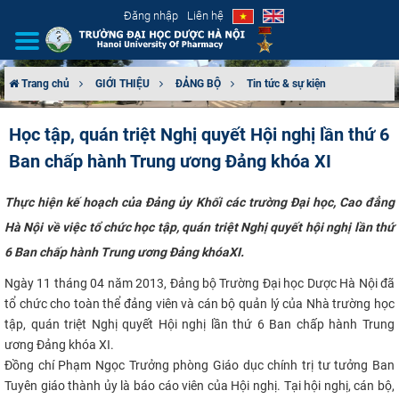
Đăng nhập
Liên hệ
Trang chủ
GIỚI THIỆU
ĐẢNG BỘ
Tin tức & sự kiện
GIỚI THIỆU
Học tập, quán triệt Nghị quyết Hội nghị lần thứ 6
Ban chấp hành Trung ương Đảng khóa XI
CƠ CẤU TỔ CHỨC
TUYỂN SINH
Thực hiện kế hoạch của Đảng ủy Khối các trường Đại học, Cao đẳng
Hà Nội về việc
tổ chức học tập, quán triệt Nghị quyết hội nghị lần thứ
ĐÀO TẠO
6 Ban chấp hành Trung ương Đảng khóa
XI.
Ngày 11 tháng 04 năm 2013, Đảng bộ Trường Đại học Dược Hà Nội đã
ĐẢM BẢO CHẤT LƯỢNG
tổ chức cho toàn thể đảng viên và cán bộ quản lý của Nhà trường
học
tập, quán triệt Nghị quyết Hội nghị lần thứ 6 Ban chấp hành Trung
KHOA HỌC CÔNG NGHỆ
ương Đảng khóa XI.
Đồng chí Phạm Ngọc Trưởng phòng Giáo dục chính trị tư tưởng Ban
HTQT
Tuyên giáo thành ủy là báo cáo viên của Hội nghị.
Tại hội nghị, cán bộ,