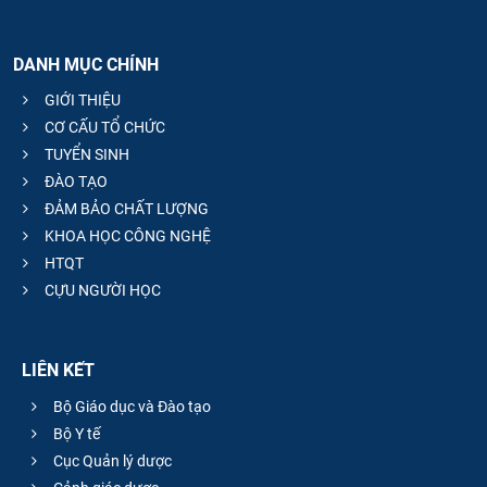
DANH MỤC CHÍNH
GIỚI THIỆU
CƠ CẤU TỔ CHỨC
TUYỂN SINH
ĐÀO TẠO
ĐẢM BẢO CHẤT LƯỢNG
KHOA HỌC CÔNG NGHỆ
HTQT
CỰU NGƯỜI HỌC
LIÊN KẾT
Bộ Giáo dục và Đào tạo
Bộ Y tế
Cục Quản lý dược