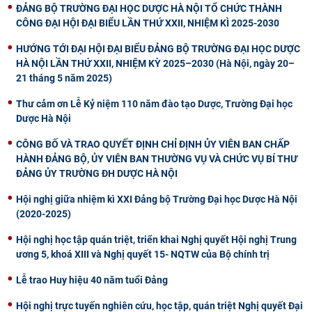
ĐẢNG BỘ TRƯỜNG ĐẠI HỌC DƯỢC HÀ NỘI TỔ CHỨC THÀNH
CÔNG ĐẠI HỘI ĐẠI BIỂU LẦN THỨ XXII, NHIỆM KÌ 2025-2030
HƯỚNG TỚI ĐẠI HỘI ĐẠI BIỂU ĐẢNG BỘ TRƯỜNG ĐẠI HỌC DƯỢC
HÀ NỘI LẦN THỨ XXII, NHIỆM KỲ 2025–2030 (Hà Nội, ngày 20–
21 tháng 5 năm 2025)
Thư cảm ơn Lễ Kỷ niệm 110 năm đào tạo Dược, Trường Đại học
Dược Hà Nội
CÔNG BỐ VÀ TRAO QUYẾT ĐỊNH CHỈ ĐỊNH ỦY VIÊN BAN CHẤP
HÀNH ĐẢNG BỘ, ỦY VIÊN BAN THƯỜNG VỤ VÀ CHỨC VỤ BÍ THƯ
ĐẢNG ỦY TRƯỜNG ĐH DƯỢC HÀ NỘI
Hội nghị giữa nhiệm kì XXI Đảng bộ Trường Đại học Dược Hà Nội
(2020-2025)
Hội nghị học tập quán triệt, triển khai Nghị quyết Hội nghị Trung
ương 5, khoá XIII và Nghị quyết 15- NQTW của Bộ chính trị
Lễ trao Huy hiệu 40 năm tuổi Đảng
Hội nghị trực tuyến nghiên cứu, học tập, quán triệt Nghị quyết Đại