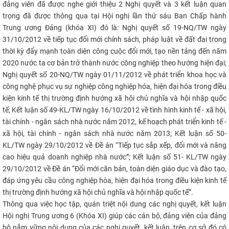
đảng viên đã được nghe giới thiệu 2 Nghị quyết và 3 kết luận quan
CỰU NGƯỜI HỌC
trọng đã được thông qua tại Hội nghị lần thứ sáu Ban Chấp hành
Trung ương Đảng (khóa XI) đó là: Nghị quyết số 19-NQ/TW ngày
31/10/2012 về tiếp tục đổi mới chính sách, pháp luật về đất đai trong
thời kỳ đẩy mạnh toàn diện công cuộc đổi mới, tạo nền tảng đến năm
2020 nước ta cơ bản trở thành nước công nghiệp theo hướng hiện đại;
Nghị quyết số 20-NQ/TW ngày 01/11/2012 về phát triển khoa học và
công nghệ phục vụ sự nghiệp công nghiệp hóa, hiện đại hóa trong điều
kiện kinh tế thị trường định hướng xã hội chủ nghĩa và hội nhập quốc
tế; Kết luận số 49-KL/TW ngày 16/10/2012 về tình hình kinh tế - xã hội,
tài chính - ngân sách nhà nước năm 2012, kế hoạch phát triển kinh tế -
xã hội, tài chính - ngân sách nhà nước năm 2013; Kết luận số 50-
KL/TW ngày 29/10/2012 về Đề án “Tiếp tục sắp xếp, đổi mới và nâng
cao hiệu quả doanh nghiệp nhà nước”; Kết luận số 51- KL/TW ngày
29/10/2012 về Đề án “Đổi mới căn bản, toàn diện giáo dục và đào tạo,
đáp ứng yêu cầu công nghiệp hóa, hiện đại hóa trong điều kiện kinh tế
thị trường định hướng xã hội chủ nghĩa và hội nhập quốc tế”.
Thông qua việc học tập, quán triệt nội dung các nghị quyết, kết luận
Hội nghị Trung ương 6 (Khóa XI) giúp các cán bộ, đảng viên của đảng
bộ nắm vững nội dung của các nghị quyết, kết luận, trên cơ sở đó có