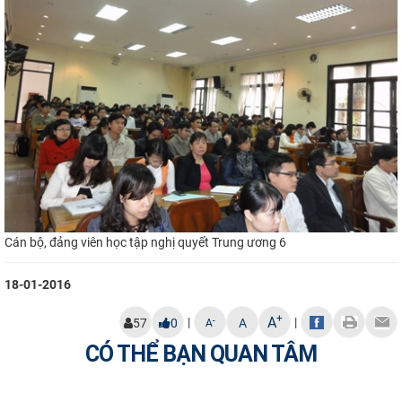
Cán bộ, đảng viên học tập nghị quyết Trung ương 6
18-01-2016
+
A
|
|
-
57
0
A
A
CÓ THỂ BẠN QUAN TÂM