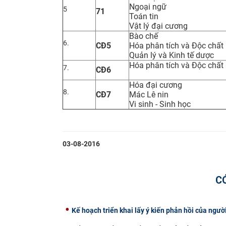
Ngoại ngữ
5
71
Toán tin
Vật lý đại cương
Bào chế
6.
CĐ5
Hóa phân tích và Độc chất
Quản lý và Kinh tế dược
Hóa phân tích và Độc chất
7.
CĐ6
Hóa đại cương
8.
CĐ7
Mác Lê nin
Vi sinh - Sinh học
03-08-2016
C
Kế hoạch triển khai lấy ý kiến phản hồi của ngườ