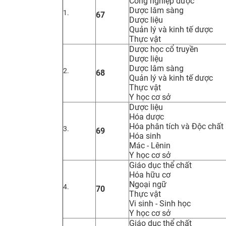
Công nghiệp dược
Dược lâm sàng
1.
67
Dược liệu
Quản lý và kinh tế dược
Thực vật
Dược học cổ truyền
Dược liệu
Dược lâm sàng
2.
68
Quản lý và kinh tế dược
Thực vật
Y học cơ sở
Dược liệu
Hóa dược
Hóa phân tích và Độc chất
3.
69
Hóa sinh
Mác - Lênin
Y học cơ sở
Giáo dục thể chất
Hóa hữu cơ
Ngoại ngữ
4.
70
Thực vật
Vi sinh - Sinh học
Y học cơ sở
Giáo dục thể chất