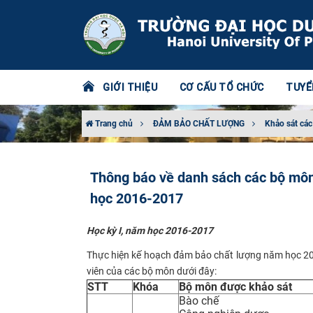
GIỚI THIỆU
CƠ CẤU TỔ CHỨC
TUYỂ
Trang chủ
ĐẢM BẢO CHẤT LƯỢNG
Khảo sát các
Thông báo về danh sách các bộ môn 
học 2016-2017
Học kỳ I, năm học 2016-2017
​Thực hiện kế hoạch đảm bảo chất lượng năm học 201
viên của các bộ môn dưới đây:
STT
Khóa
Bộ môn được khảo sát
Bào chế