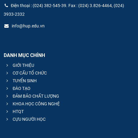
Điện thoại : (024) 382-545-39. Fax : (024) 3.826-4464, (024)
3933-2332
info@hup.edu.vn
DANH MỤC CHÍNH
GIỚI THIỆU
CƠ CẤU TỔ CHỨC
TUYỂN SINH
ĐÀO TẠO
ĐẢM BẢO CHẤT LƯỢNG
KHOA HỌC CÔNG NGHỆ
HTQT
CỰU NGƯỜI HỌC