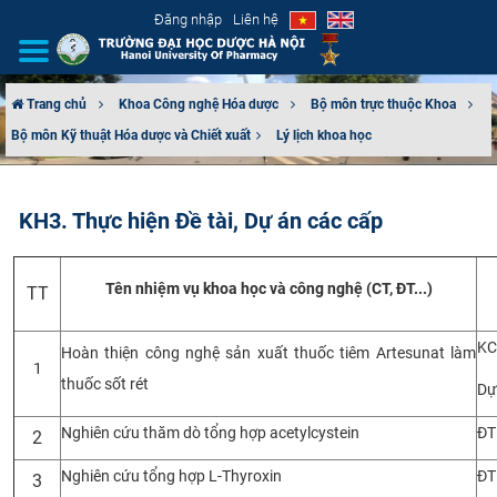
Đăng nhập
Liên hệ
Trang chủ
Khoa Công nghệ Hóa dược
Bộ môn trực thuộc Khoa
Bộ môn Kỹ thuật Hóa dược và Chiết xuất​
Lý lịch khoa học
GIỚI THIỆU
CƠ CẤU TỔ CHỨC
KH3. Thực hiện Đề tài, Dự án các cấp
TUYỂN SINH
Tên nhiệm vụ khoa học và công nghệ (CT, ĐT...)
TT
ĐÀO TẠO
KC
Hoàn thiện công nghệ sản xuất thuốc tiêm Artesunat làm
ĐẢM BẢO CHẤT LƯỢNG
1
thuốc sốt rét
Dự
KHOA HỌC CÔNG NGHỆ
Nghiên cứu thăm dò tổng hợp acetylcystein
ĐT
2
HTQT
Nghiên cứu tổng hợp L-Thyroxin
ĐT
3