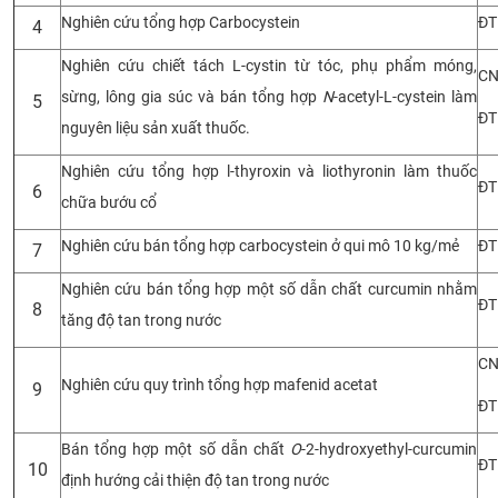
Nghiên cứu tổng hợp Carbocystein
ĐT
4
CỰU NGƯỜI HỌC
Nghiên cứu chiết tách L-cystin từ tóc, phụ phẩm móng,
CN
sừng, lông gia súc và bán tổng hợp
N
-acetyl-L-cystein làm
5
ĐT
nguyên liệu sản xuất thuốc.
Nghiên cứu tổng hợp l-thyroxin và liothyronin làm thuốc
ĐT
6
chữa bướu cổ
Nghiên cứu bán tổng hợp carbocystein ở qui mô 10 kg/mẻ
ĐT
7
Nghiên cứu bán tổng hợp một số dẫn chất curcumin nhằm
ĐT
8
tăng độ tan trong nước
CN
Nghiên cứu quy trình tổng hợp mafenid acetat
9
ĐT
Bán tổng hợp một số dẫn chất
O
-2-hydroxyethyl-curcumin
ĐT
10
định hướng cải thiện độ tan trong nước