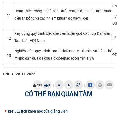
CN
Hoàn thiện công nghệ sản xuất mafenid acetat làm thuốc
11
Dự
điều trị bỏng và các nhiễm khuẩn do viêm, loét
Qu
Xây dựng quy trình bào chế viên hoàn giọt có chứa Đan sâm,
ĐT
12
Tam thất Việt Nam
Nghiên cứu quy trình tạo diclofenac epolamin và bào chế
ĐT
13
miếng dán qua da chứa diclofenac epolamin 1,3%
CNHD - 28-11-2022
+
A
|
|
-
203
0
A
A
CÓ THỂ BẠN QUAN TÂM
KH1. Lý lịch khoa học của giảng viên