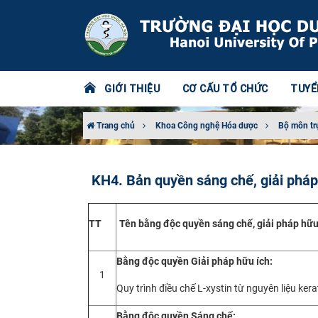
GIỚI THIỆU
CƠ CẤU TỔ CHỨC
TUYỂ
Trang chủ
Khoa Công nghệ Hóa dược
Bộ môn tr
KH4. Bản quyền sáng chế, giải pháp
TT
Tên bằng độc quyền sáng chế, giải pháp hữu
Bằng độc quyền Giải pháp hữu ích:
1
Quy trình điều chế L-xystin từ nguyên liệu kera
Bằng độc quyền Sáng chế: