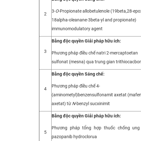
3-
O
-Propionate allobetulenole (19beta,28-epo
2
18alpha-oleanane-3beta-yl and propionate)
immunomodulatory agent
Bằng độc quyền Giải pháp hữu ích:
3
Phương pháp điều chế natri 2-mercaptoetan
sulfonat (mesna) qua trung gian trithiocacbo
Bằng độc quyền Sáng chế:
Phương pháp điều chế 4-
4
(aminometyl)benzensulfonamit axetat (mafen
axetat) từ
N
-benzyl sucxinimit
Bằng độc quyền Giải pháp hữu ích:
Phương pháp tổng hợp thuốc chống ung
5
pazopanib hydroclorua