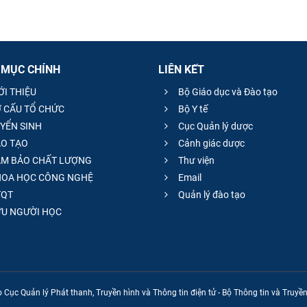
 MỤC CHÍNH
LIÊN KẾT
ỚI THIỆU
Bộ Giáo dục và Đào tạo
 CẤU TỔ CHỨC
Bộ Y tế
YỂN SINH
Cục Quản lý dược
O TẠO
Cảnh giác dược
M BẢO CHẤT LƯỢNG
Thư viện
OA HỌC CÔNG NGHỆ
Email
QT
Quản lý đào tạo
̣U NGƯỜI HỌC
 Cục Quản lý Phát thanh, Truyền hình và Thông tin điện tử - Bộ Thông tin và Truy