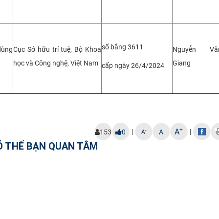
số bằng 3611
 dùng
Cục Sở hữu trí tuệ, Bộ Khoa
Nguyễn Vă
học và Công nghệ, Việt Nam
Giang
cấp ngày 26/4/2024
+
A
|
|
-
153
0
A
A
Ó THỂ BẠN QUAN TÂM