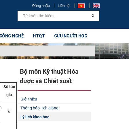
Đăng nhập
Liên hệ
 CÔNG NGHỆ
HTQT
CỰU NGƯỜI HỌC
Bộ môn Kỹ thuật Hóa
dược và Chiết xuất​
Số tác
giả
Giới thiệu
h
Thông báo, lịch giảng
6
Lý lịch khoa học