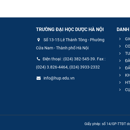
TRƯỜNG ĐẠI HỌC DƯỢC HÀ NỘI
DANH
GI
Số 13-15 Lê Thánh Tông - Phường
CƠ
Cửa Nam - Thành phố Hà Nội
TU
Điện thoại : (024) 382-545-39. Fax :
ĐÀ
(024) 3.826-4464, (024) 3933-2332
ĐẢ
KH
info@hup.edu.vn
HT
CƯ
Giấy phép: số 14/GP-TTĐT do