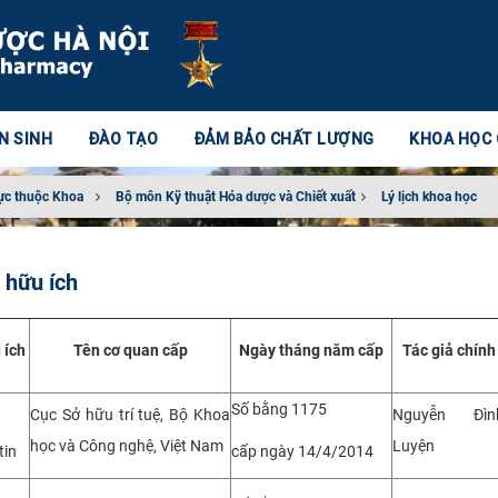
N SINH
ĐÀO TẠO
ĐẢM BẢO CHẤT LƯỢNG
KHOA HỌC
ực thuộc Khoa
Bộ môn Kỹ thuật Hóa dược và Chiết xuất​
Lý lịch khoa học
 hữu ích
 ích
Tên cơ quan cấp
Ngày tháng năm cấp
Tác giả chính
Số bằng 1175
Cục Sở hữu trí tuệ, Bộ Khoa
Nguyễn Đìn
học và Công nghệ, Việt Nam
Luyện
tin
cấp ngày 14/4/2014