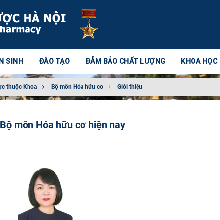
N SINH
ĐÀO TẠO
ĐẢM BẢO CHẤT LƯỢNG
KHOA HỌC
ực thuộc Khoa
Bộ môn Hóa hữu cơ
Giới thiệu
n Bộ môn Hóa hữu cơ hiện nay