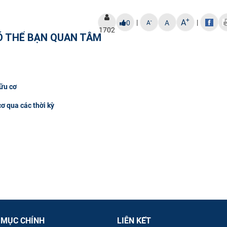
+
A
|
|
-
0
A
A
1702
Ó THỂ BẠN QUAN TÂM
hữu cơ
ơ qua các thời kỳ
 MỤC CHÍNH
LIÊN KẾT