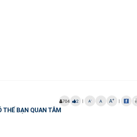
+
A
|
|
-
704
2
A
A
Ó THỂ BẠN QUAN TÂM