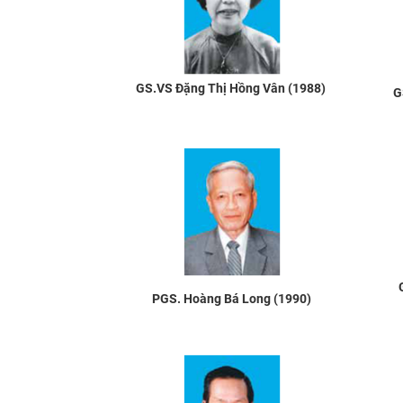
GS.VS Đặng Thị Hồng Vân (1988)
G
PGS. Hoàng Bá Long (1990)