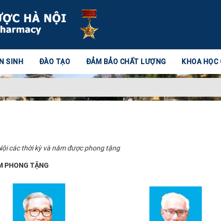
N SINH
ĐÀO TẠO
ĐẢM BẢO CHẤT LƯỢNG
KHOA HỌC
i các thời kỳ và năm được phong tặng​​
ĂM PHONG TẶNG