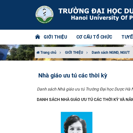
GIỚI THIỆU
CƠ CẤU TỔ CHỨC
TUYỂ
Trang chủ
GIỚI THIỆU
Danh sách NGND, NGƯT
Nhà giáo ưu tú các thời kỳ
Danh sách Nhà giáo ưu tú Trường Đại học Dược Hà Nộ
DANH SÁCH NHÀ GIÁO ƯU TÚ CÁC THỜI KỲ VÀ N