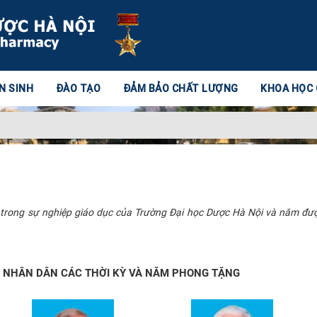
N SINH
ĐÀO TẠO
ĐẢM BẢO CHẤT LƯỢNG
KHOA HỌC
c trong sự nghiệp giáo dục của Trường Đại học Dược Hà Nội và năm đ
 NHÂN DÂN CÁC THỜI KỲ VÀ NĂM PHONG TẶNG