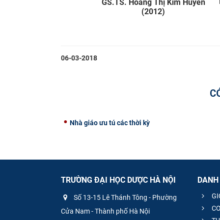
GS.TS. Hoàng Thị Kim Huyền
(2012)
06-03-2018
C
Nhà giáo ưu tú các thời kỳ
TRƯỜNG ĐẠI HỌC DƯỢC HÀ NỘI
DANH
GI
Số 13-15 Lê Thánh Tông - Phường
CƠ
Cửa Nam - Thành phố Hà Nội