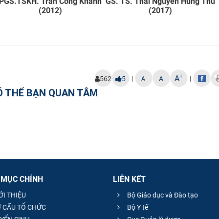
GS. TS. Thái Nguyễn Hùng Thu
PGS.TSKH. Trần Công Khánh
(2017)
(2012)
+
A
|
|
-
562
5
A
A
Ó THỂ BẠN QUAN TÂM
 MỤC CHÍNH
LIÊN KẾT
ỚI THIỆU
Bộ Giáo dục và Đào tạo
 CẤU TỔ CHỨC
Bộ Y tế