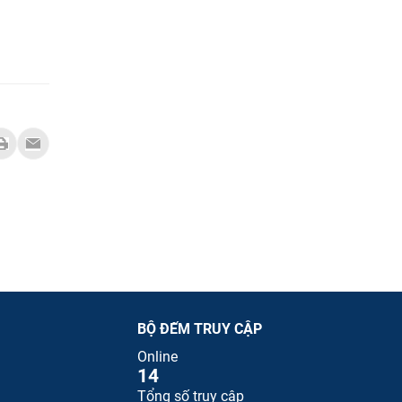
BỘ ĐẾM TRUY CẬP
Online
14
Tổng số truy cập