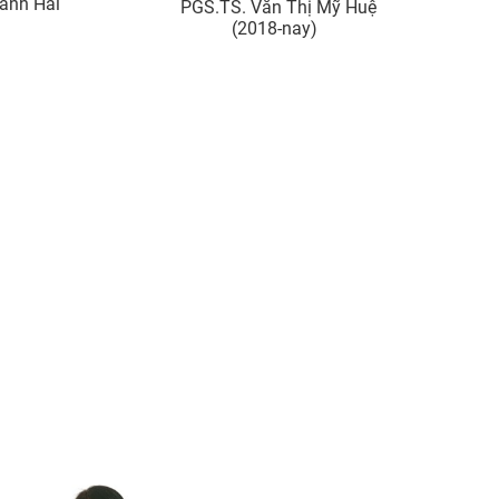
hanh Hải
PGS.TS. Văn Thị Mỹ Huệ
(2018-nay)