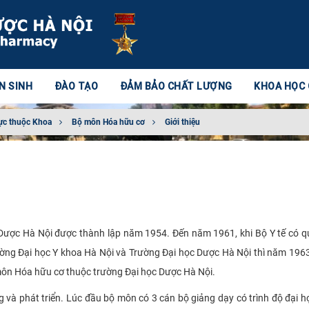
N SINH
ĐÀO TẠO
ĐẢM BẢO CHẤT LƯỢNG
KHOA HỌC
ực thuộc Khoa
Bộ môn Hóa hữu cơ
Giới thiệu
ược Hà Nội được thành lập năm 1954. Đến năm 1961, khi Bộ Y tế có q
rường Đại học Y khoa Hà Nội và Trường Đại học Dược Hà Nội thì năm 19
ôn Hóa hữu cơ thuộc trường Đại học Dược Hà Nội.
à phát triển. Lúc đầu bộ môn có 3 cán bộ giảng dạy có trình độ đại họ