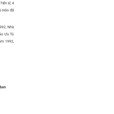
iến sĩ; 4
 Bộ môn đã
992, Nhà
áo Ưu Tú
ăm 1992,
 ban