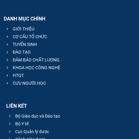
DANH MỤC CHÍNH
GIỚI THIỆU
CƠ CẤU TỔ CHỨC
TUYỂN SINH
ĐÀO TẠO
ĐẢM BẢO CHẤT LƯỢNG
KHOA HỌC CÔNG NGHỆ
HTQT
CỰU NGƯỜI HỌC
LIÊN KẾT
Bộ Giáo dục và Đào tạo
Bộ Y tế
Cục Quản lý dược