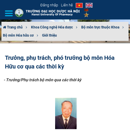
Đăng nhập
Liên hệ
Trang chủ
Khoa Công nghệ Hóa dược
Bộ môn trực thuộc Khoa
Bộ môn Hóa hữu cơ
Giới thiệu
GIỚI THIỆU
CƠ CẤU TỔ CHỨC
Trưởng, phụ trách, phó trưởng bộ môn Hóa
Hữu cơ qua các thời kỳ
TUYỂN SINH
- Trưởng/Phụ trách bộ môn qua các thời kỳ
ĐÀO TẠO
ĐẢM BẢO CHẤT LƯỢNG
KHOA HỌC CÔNG NGHỆ
HTQT