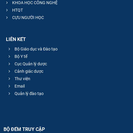
KHOA HỌC CÔNG NGHỆ
HTQT
CỰU NGƯỜI HỌC
LIÊN KẾT
Bộ Giáo dục và Đào tạo
Bộ Y tế
Cục Quản lý dược
Cảnh giác dược
Thư viện
Email
Quản lý đào tạo
BỘ ĐẾM TRUY CẬP