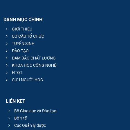
DANH MỤC CHÍNH
GIỚI THIỆU
CƠ CẤU TỔ CHỨC
TUYỂN SINH
ĐÀO TẠO
ĐẢM BẢO CHẤT LƯỢNG
KHOA HỌC CÔNG NGHỆ
HTQT
CỰU NGƯỜI HỌC
LIÊN KẾT
Bộ Giáo dục và Đào tạo
Bộ Y tế
Cục Quản lý dược