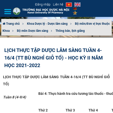
Đăng nhập
Liên hệ
Trang chủ
Khoa Dược lý - Dược lâm sàng
Bộ môn/đơn vị trực thuộc
Khoa
Bộ môn Dược lâm sàng
Thông báo, lịch giảng
GIỚI THIỆU
CƠ CẤU TỔ CHỨC
LỊCH THỰC TẬP DƯỢC LÂM SÀNG TUẦN 4-
16/4 (TT BÙ NGHỈ GIỖ TỔ) - HỌC KỲ II NĂM
TUYỂN SINH
HỌC 2021-2022
ĐÀO TẠO
LỊCH THỰC TẬP DƯỢC LÂM SÀNG TUẦN 4-16/4 (TT BÙ NGHỈ GIỖ
ĐẢM BẢO CHẤT LƯỢNG
TỔ)
Bài 4: Thực hành tra cứu tương tác thuốc - thuố
KHOA HỌC CÔNG NGHỆ
Tuần 8 (4-9/4)
HTQT
Thứ 2
Thứ 3
Thứ 4