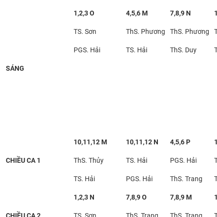
CỰU NGƯỜI HỌC
1,2,3 O
4,5,6 M
7,8,9 N
TS. Sơn
ThS. Phương
ThS. Phương
PGS. Hải
TS. Hải
ThS. Duy
SÁNG
10,11,12 M
10,11,12 N
4,5,6 P
1
CHIỀU CA 1
ThS. Thủy
TS. Hải
PGS. Hải
TS. Hải
PGS. Hải
ThS. Trang
1,2,3 N
7,8,9 O
7,8,9 M
CHIỀU CA 2
TS. Sơn
ThS. Trang
ThS. Trang