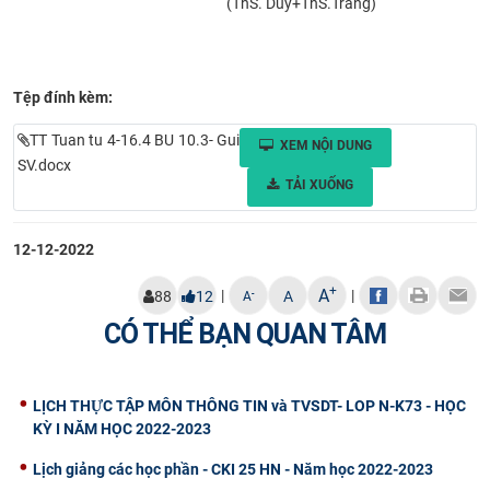
(ThS. Duy+ThS.Trang)
Tệp đính kèm:
TT Tuan tu 4-16.4 BU 10.3- Gui
XEM NỘI DUNG
SV.docx
TẢI XUỐNG
12-12-2022
+
A
|
|
-
88
12
A
A
CÓ THỂ BẠN QUAN TÂM
LỊCH THỰC TẬP MÔN THÔNG TIN và TVSDT- LOP N-K73 - HỌC
KỲ I NĂM HỌC 2022-2023
Lịch giảng các học phần - CKI 25 HN - Năm học 2022-2023