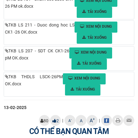
XEM NỘI DUNG
26 PM ok.docx
CỰU NGƯỜI HỌC
TẢI XUỐNG
TKB LS 211 - Duoc dong hoc LS
XEM NỘI DUNG
CK1 -26 OK.docx
TẢI XUỐNG
TKB LS 207 - SDT CK CK1-26
XEM NỘI DUNG
pM OK.docx
TẢI XUỐNG
TKB THDLS LSCK-26PM
XEM NỘI DUNG
OK.docx
TẢI XUỐNG
13-02-2025
+
A
|
|
-
80
2
A
A
CÓ THỂ BẠN QUAN TÂM