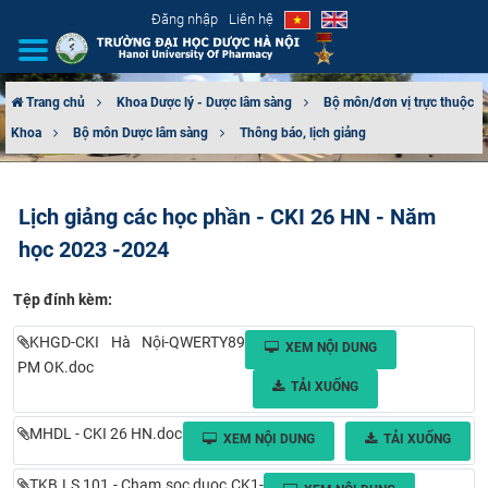
Đăng nhập
Liên hệ
Trang chủ
Khoa Dược lý - Dược lâm sàng
Bộ môn/đơn vị trực thuộc
Khoa
Bộ môn Dược lâm sàng
Thông báo, lịch giảng
GIỚI THIỆU
CƠ CẤU TỔ CHỨC
Lịch giảng các học phần - CKI 26 HN - Năm
học 2023 -2024
TUYỂN SINH
Tệp đính kèm:
ĐÀO TẠO
KHGD-CKI Hà Nội-QWERTY89
XEM NỘI DUNG
ĐẢM BẢO CHẤT LƯỢNG
PM OK.doc
TẢI XUỐNG
KHOA HỌC CÔNG NGHỆ
MHDL - CKI 26 HN.doc
XEM NỘI DUNG
TẢI XUỐNG
HTQT
TKB LS 101 - Cham soc duoc CK1-