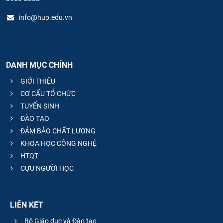
info@hup.edu.vn
DANH MỤC CHÍNH
GIỚI THIỆU
CƠ CẤU TỔ CHỨC
TUYỂN SINH
ĐÀO TẠO
ĐẢM BẢO CHẤT LƯỢNG
KHOA HỌC CÔNG NGHỆ
HTQT
CỰU NGƯỜI HỌC
LIÊN KẾT
Bộ Giáo dục và Đào tạo