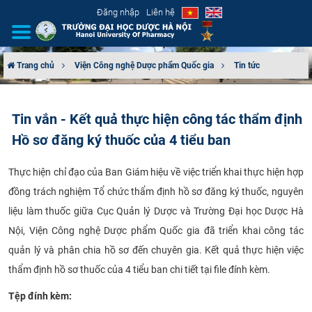
Đăng nhập
Liên hệ
Trang chủ
Viện Công nghệ Dược phẩm Quốc gia
Tin tức
GIỚI THIỆU
Tin vắn - Kết quả thực hiện công tác thẩm định
CƠ CẤU TỔ CHỨC
Hồ sơ đăng ký thuốc của 4 tiểu ban
TUYỂN SINH
Thực hiện chỉ đạo của Ban Giám hiệu về việc triển khai thực hiện hợp
đồng trách nghiệm Tổ chức thẩm định hồ sơ đăng ký thuốc, nguyên
ĐÀO TẠO
liệu làm thuốc giữa Cục Quản lý Dược và Trường Đại học Dược Hà
ĐẢM BẢO CHẤT LƯỢNG
Nội, Viện Công nghệ Dược phẩm Quốc gia đã triển khai công tác
quản lý và phân chia hồ sơ đến chuyên gia. Kết quả thực hiện việc
KHOA HỌC CÔNG NGHỆ
thẩm định hồ sơ thuốc của 4 tiểu ban chi tiết tại file đính kèm.
HTQT
Tệp đính kèm: