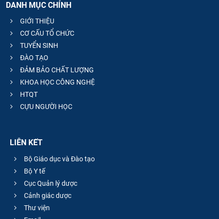
DANH MỤC CHÍNH
GIỚI THIỆU
CƠ CẤU TỔ CHỨC
TUYỂN SINH
ĐÀO TẠO
ĐẢM BẢO CHẤT LƯỢNG
KHOA HỌC CÔNG NGHỆ
HTQT
CỰU NGƯỜI HỌC
LIÊN KẾT
Bộ Giáo dục và Đào tạo
Bộ Y tế
Cục Quản lý dược
Cảnh giác dược
Thư viện