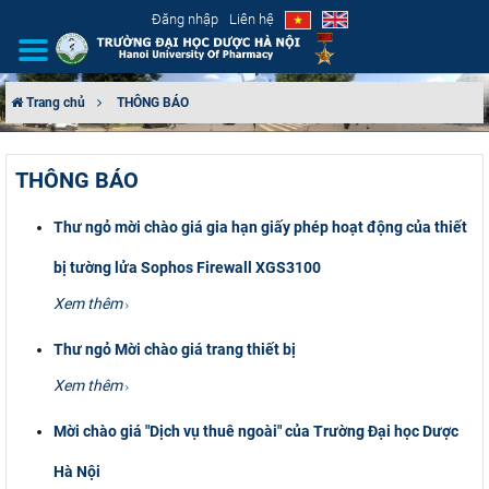
Đăng nhập
Liên hệ
Trang chủ
THÔNG BÁO
GIỚI THIỆU
THÔNG BÁO
CƠ CẤU TỔ CHỨC
Thư ngỏ mời chào giá gia hạn giấy phép hoạt động của thiết
TUYỂN SINH
bị tường lửa Sophos Firewall XGS3100
ĐÀO TẠO
Xem thêm
Thư ngỏ Mời chào giá trang thiết bị
ĐẢM BẢO CHẤT LƯỢNG
Xem thêm
KHOA HỌC CÔNG NGHỆ
Mời chào giá "Dịch vụ thuê ngoài" của Trường Đại học Dược
HTQT
Hà Nội