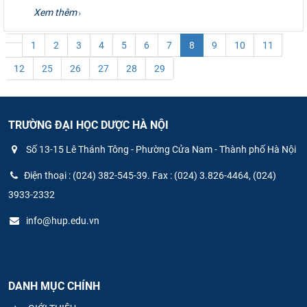
Xem thêm
1
2
3
4
5
6
7
8
9
10
11
12
25
26
27
28
29
TRƯỜNG ĐẠI HỌC DƯỢC HÀ NỘI
Số 13-15 Lê Thánh Tông - Phường Cửa Nam - Thành phố Hà Nội
Điện thoại : (024) 382-545-39. Fax : (024) 3.826-4464, (024)
3933-2332
info@hup.edu.vn
DANH MỤC CHÍNH