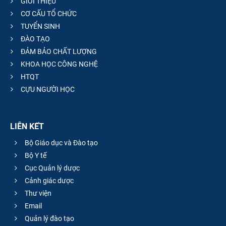
GIỚI THIỆU
CƠ CẤU TỔ CHỨC
TUYỂN SINH
ĐÀO TẠO
ĐẢM BẢO CHẤT LƯỢNG
KHOA HỌC CÔNG NGHỆ
HTQT
CỰU NGƯỜI HỌC
LIÊN KẾT
Bộ Giáo dục và Đào tạo
Bộ Y tế
Cục Quản lý dược
Cảnh giác dược
Thư viện
Email
Quản lý đào tạo