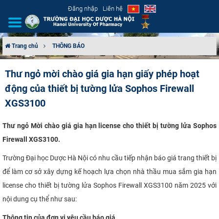
Đăng nhập
Liên hệ
Trang chủ
THÔNG BÁO
GIỚI THIỆU
Thư ngỏ mời chào giá gia hạn giấy phép hoạt
động của thiết bị tường lửa Sophos Firewall
CƠ CẤU TỔ CHỨC
XGS3100
TUYỂN SINH
Thư ngỏ Mời chào giá
gia hạn license cho thiết bị tường lửa Sophos
ĐÀO TẠO
Firewall XGS3100.
Trường Đại học Dược Hà Nội có nhu cầu tiếp nhận báo giá trang thiết bị
ĐẢM BẢO CHẤT LƯỢNG
để làm cơ sở xây dựng kế hoạch lựa chọn nhà thầu mua sắm gia hạn
KHOA HỌC CÔNG NGHỆ
license cho thiết bị tường lửa Sophos Firewall XGS3100 năm 2025 với
nội dung cụ thể như sau:
HTQT
Thông tin của đơn vị yêu cầu báo giá