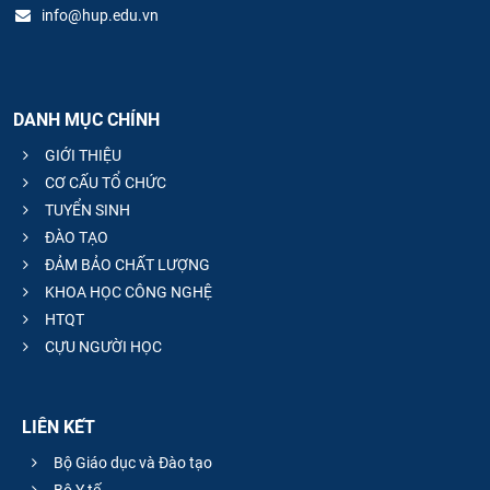
info@hup.edu.vn
DANH MỤC CHÍNH
GIỚI THIỆU
CƠ CẤU TỔ CHỨC
TUYỂN SINH
ĐÀO TẠO
ĐẢM BẢO CHẤT LƯỢNG
KHOA HỌC CÔNG NGHỆ
HTQT
CỰU NGƯỜI HỌC
LIÊN KẾT
Bộ Giáo dục và Đào tạo