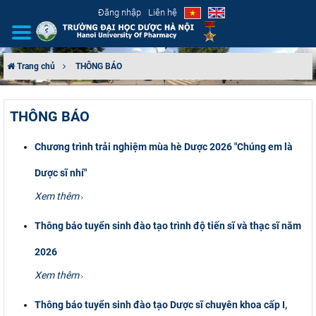
Đăng nhập
Liên hệ
Trang chủ
THÔNG BÁO
GIỚI THIỆU
THÔNG BÁO
CƠ CẤU TỔ CHỨC
Chương trình trải nghiệm mùa hè Dược 2026 "Chúng em là
TUYỂN SINH
Dược sĩ nhí"
ĐÀO TẠO
Xem thêm
Thông báo tuyển sinh đào tạo trình độ tiến sĩ và thạc sĩ năm
ĐẢM BẢO CHẤT LƯỢNG
2026
KHOA HỌC CÔNG NGHỆ
Xem thêm
HTQT
Thông báo tuyển sinh đào tạo Dược sĩ chuyên khoa cấp I,