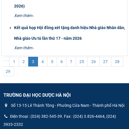
2026)
Xem thêm
Kết quả họp Hội đồng xét tặng danh hiệu Nhà giáo Nhân dân,
Nhà giáo Ưu tú lần thứ 17 - năm 2026
Xem thêm
1
2
3
4
5
6
7
25
26
27
28
29
TRƯỜNG ĐẠI HỌC DƯỢC HÀ NỘI
Số 13-15 Lê Thánh Tông - Phường Cửa Nam - Thành phố Hà Nội
Điện thoại : (024) 382-545-39. Fax : (024) 3.826-4464, (024)
3933-2332