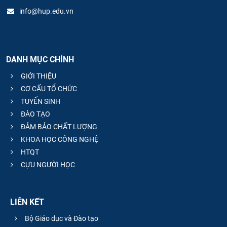
info@hup.edu.vn
DANH MỤC CHÍNH
GIỚI THIỆU
CƠ CẤU TỔ CHỨC
TUYỂN SINH
ĐÀO TẠO
ĐẢM BẢO CHẤT LƯỢNG
KHOA HỌC CÔNG NGHỆ
HTQT
CỰU NGƯỜI HỌC
LIÊN KẾT
Bộ Giáo dục và Đào tạo