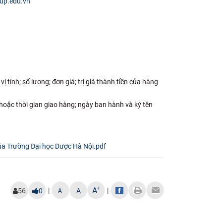
up.edu.vn
ị tính; số lượng; đơn giá; trị giá thành tiền của hàng
 hoặc thời gian giao hàng; ngày ban hành và ký tên
ủa Trường Đại học Dược Hà Nội.pdf
+
A
|
|
-
56
0
A
A