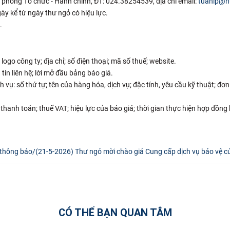
phòng Tổ chức - Hành chính, ĐT: 024.38254539, địa chỉ email:
tuanlp@h
ày kể từ ngày thư ngỏ có hiệu lực.
.
logo công ty; địa chỉ; số điện thoại; mã số thuế; website.
tin liên hệ; lời mở đầu bảng báo giá.
vụ: số thứ tự; tên của hàng hóa, dịch vụ; đặc tính, yêu cầu kỹ thuật; đơn v
hanh toán; thuế VAT; hiệu lực của báo giá; thời gian thực hiện hợp đồng
thông báo/(21-5-2026) Thư ngỏ mời chào giá Cung cấp dịch vụ bảo vệ c
CÓ THỂ BẠN QUAN TÂM