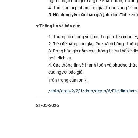
người nhận báo giá: Ông Lê Phan Tuấn, Trưởng 
Thời hạn tiếp nhận báo giá: Trong vòng 10 ng
Nội dung yêu cầu báo giá
(phụ lục đính kèm)
♥ Thông tin về báo giá:
Thông tin chung về công ty gồm: tên công ty; 
Tiêu đề bảng báo giá; tên khách hàng - thông 
Bảng báo giá gồm các thông tin cụ thể về dịch 
hoá, dịch vụ.
Các thông tin về thanh toán và phương thức t
của người báo giá.
Trân trọng cảm ơn./.
/data/orgs/2/2/1/data/depts/6/File đính kèm 
21-05-2026