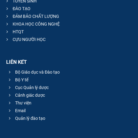
TUYỂN SINH
ĐÀO TẠO
ĐẢM BẢO CHẤT LƯỢNG
KHOA HỌC CÔNG NGHỆ
HTQT
CỰU NGƯỜI HỌC
LIÊN KẾT
Bộ Giáo dục và Đào tạo
Bộ Y tế
Cục Quản lý dược
Cảnh giác dược
Thư viện
Email
Quản lý đào tạo