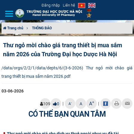
Đăng nhập
Liên hệ
Trang chủ
THÔNG BÁO
GIỚI THIỆU
Thư ngỏ mời chào giá trang thiết bị mua sắm
năm 2026 của Trường Đại học Dược Hà Nội
CƠ CẤU TỔ CHỨC
TUYỂN SINH
/data/orgs/2/2/1/data/depts/6/(3-6-2026) Thư ngỏ mời chào giá
trang thiết bị mua sắm năm 2026.pdf
ĐÀO TẠO
03-06-2026
ĐẢM BẢO CHẤT LƯỢNG
+
A
|
|
-
109
0
A
A
KHOA HỌC CÔNG NGHỆ
CÓ THỂ BẠN QUAN TÂM
HTQT
Thư ngỏ mời chào giá cho dịch vụ thuê ngoài phục vụ đề tài