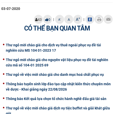
CỰU NGƯỜI HỌC
03-07-2020
+
A
|
|
-
43
0
A
A
CÓ THỂ BẠN QUAN TÂM
Thư ngỏ mời chào giá cho dịch vụ thuê ngoài phục vụ đề tài
nghiên cứu MS 104 01-2023 17
Thư ngỏ mời chào giá cho nguyên vật liệu phục vụ đề tài nghiên
cứu mã số 104-01 2025 69
Thư ngỏ về việc mời chào giá cho danh mục hoá chất phục vụ
Thông báo tuyển sinh lớp đào tạo cập nhật kiến thức chuyên môn
về dược - Khai giảng ngày 22/08/2026
Thông báo Kết quả lựa chọn tổ chức hành nghề đấu giá tài sản
Thư ngỏ về việc mời chào giá dịch vụ tiệc buffet và giải khát giữa
giờ