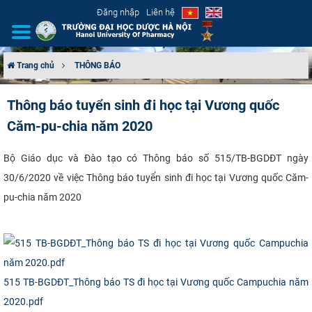
Đăng nhập
Liên hệ
Trang chủ
THÔNG BÁO
GIỚI THIỆU
Thông báo tuyển sinh đi học tại Vương quốc
Căm-pu-chia năm 2020
CƠ CẤU TỔ CHỨC
TUYỂN SINH
​Bộ Giáo dục và Đào tạo có Thông báo số 515/TB-BGDĐT ngày
30/6/2020 về việc Thông báo tuyển sinh đi học tại Vương quốc Căm-
ĐÀO TẠO
pu-chia năm 2020​
ĐẢM BẢO CHẤT LƯỢNG
KHOA HỌC CÔNG NGHỆ
515 TB-BGDĐT_Thông báo TS đi học tại Vương quốc Campuchia năm
HTQT
2020.pdf