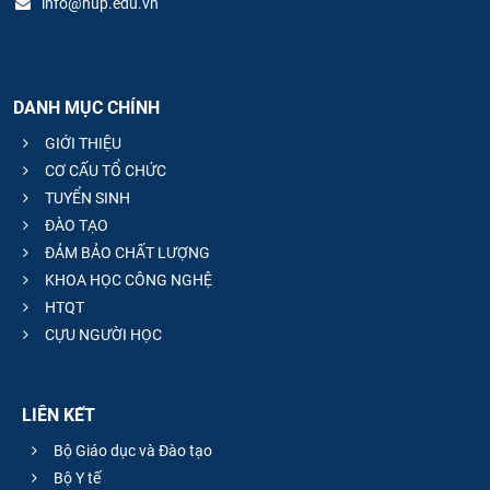
info@hup.edu.vn
DANH MỤC CHÍNH
GIỚI THIỆU
CƠ CẤU TỔ CHỨC
TUYỂN SINH
ĐÀO TẠO
ĐẢM BẢO CHẤT LƯỢNG
KHOA HỌC CÔNG NGHỆ
HTQT
CỰU NGƯỜI HỌC
LIÊN KẾT
Bộ Giáo dục và Đào tạo
Bộ Y tế