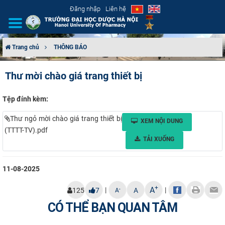
Đăng nhập
Liên hệ
Trang chủ
THÔNG BÁO
GIỚI THIỆU
Thư mời chào giá trang thiết bị
CƠ CẤU TỔ CHỨC
Tệp đính kèm:
TUYỂN SINH
Thư ngỏ mời chào giá trang thiết bị
XEM NỘI DUNG
(TTTT-TV).pdf
ĐÀO TẠO
TẢI XUỐNG
ĐẢM BẢO CHẤT LƯỢNG
11-08-2025
KHOA HỌC CÔNG NGHỆ
+
A
|
|
-
125
7
A
A
CÓ THỂ BẠN QUAN TÂM
HTQT