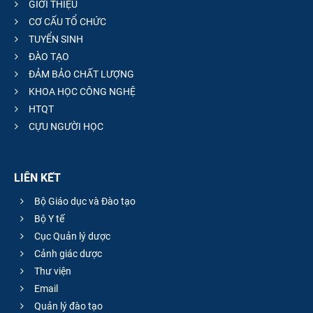
GIỚI THIỆU
CƠ CẤU TỔ CHỨC
TUYỂN SINH
ĐÀO TẠO
ĐẢM BẢO CHẤT LƯỢNG
KHOA HỌC CÔNG NGHỆ
HTQT
CỰU NGƯỜI HỌC
LIÊN KẾT
Bộ Giáo dục và Đào tạo
Bộ Y tế
Cục Quản lý dược
Cảnh giác dược
Thư viện
Email
Quản lý đào tạo